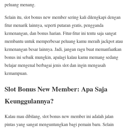
peluang menang.
Selain itu, slot bonus new member sering kali dilengkapi dengan
fitur menarik lainnya, seperti putaran gratis, pengganda
kemenangan, dan bonus harian. Fitur-fitur ini tentu saja sangat
membantu untuk memperbesar peluang kamu meraih jackpot atau
kemenangan besar lainnya. Jadi, jangan ragu buat memanfaatkan
bonus ini sebaik mungkin, apalagi kalau kamu memang sedang
belajar mengenal berbagai jenis slot dan ingin mengasah
kemampuan.
Slot Bonus New Member: Apa Saja
Keunggulannya?
Kalau mau dibilang, slot bonus new member ini adalah jalan
pintas yang sangat menguntungkan bagi pemain baru. Selain