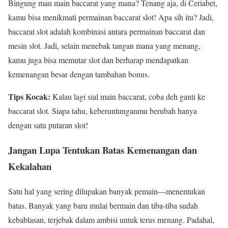
Bingung mau main baccarat yang mana? Tenang aja, di Ceriabet,
kamu bisa menikmati permainan baccarat slot! Apa sih itu? Jadi,
baccarat slot adalah kombinasi antara permainan baccarat dan
mesin slot. Jadi, selain menebak tangan mana yang menang,
kamu juga bisa memutar slot dan berharap mendapatkan
kemenangan besar dengan tambahan bonus.
Tips Kocak:
Kalau lagi sial main baccarat, coba deh ganti ke
baccarat slot. Siapa tahu, keberuntunganmu berubah hanya
dengan satu putaran slot!
Jangan Lupa Tentukan Batas Kemenangan dan
Kekalahan
Satu hal yang sering dilupakan banyak pemain—menentukan
batas. Banyak yang baru mulai bermain dan tiba-tiba sudah
kebablasan, terjebak dalam ambisi untuk terus menang. Padahal,