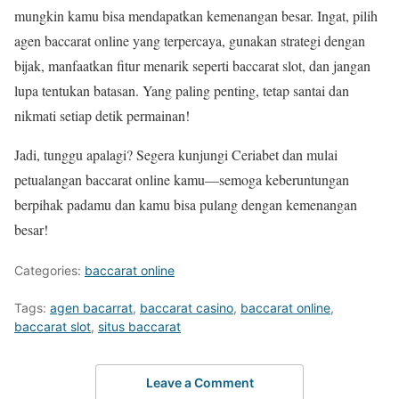
mungkin kamu bisa mendapatkan kemenangan besar. Ingat, pilih
agen baccarat online yang terpercaya, gunakan strategi dengan
bijak, manfaatkan fitur menarik seperti baccarat slot, dan jangan
lupa tentukan batasan. Yang paling penting, tetap santai dan
nikmati setiap detik permainan!
Jadi, tunggu apalagi? Segera kunjungi Ceriabet dan mulai
petualangan baccarat online kamu—semoga keberuntungan
berpihak padamu dan kamu bisa pulang dengan kemenangan
besar!
Categories:
baccarat online
Tags:
agen bacarrat
,
baccarat casino
,
baccarat online
,
baccarat slot
,
situs baccarat
Leave a Comment