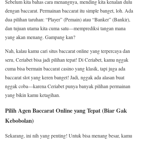
Sebelum kita bahas cara menangnya, mending kita kenalan dulu
dengan baccarat. Permainan baccarat itu simple banget, loh. Ada
dua pilihan taruhan: “Player” (Pemain) atau “Banker” (Bankir),
dan tujuan utama kita cuma satu—memprediksi tangan mana
yang akan menang. Gampang kan?
Nah, kalau kamu cari situs baccarat online yang terpercaya dan
seru, Ceriabet bisa jadi pilihan tepat! Di Ceriabet, kamu nggak
cuma bisa bermain baccarat casino yang klasik, tapi juga ada
baccarat slot yang keren banget! Jadi, nggak ada alasan buat
nggak coba—karena Ceriabet punya banyak pilihan permainan
yang bikin kamu ketagihan.
Pilih Agen Baccarat Online yang Tepat (Biar Gak
Kebobolan)
Sekarang, ini nih yang penting! Untuk bisa menang besar, kamu