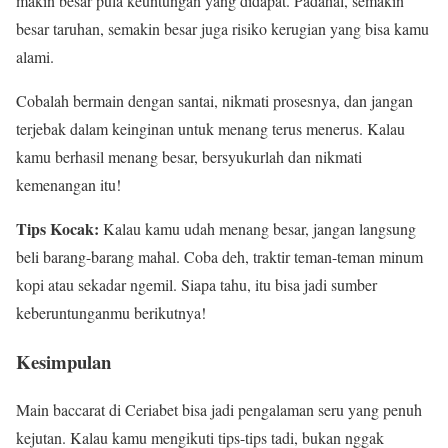
makin besar pula keuntungan yang didapat. Padahal, semakin
besar taruhan, semakin besar juga risiko kerugian yang bisa kamu
alami.
Cobalah bermain dengan santai, nikmati prosesnya, dan jangan
terjebak dalam keinginan untuk menang terus menerus. Kalau
kamu berhasil menang besar, bersyukurlah dan nikmati
kemenangan itu!
Tips Kocak:
Kalau kamu udah menang besar, jangan langsung
beli barang-barang mahal. Coba deh, traktir teman-teman minum
kopi atau sekadar ngemil. Siapa tahu, itu bisa jadi sumber
keberuntunganmu berikutnya!
Kesimpulan
Main baccarat di Ceriabet bisa jadi pengalaman seru yang penuh
kejutan. Kalau kamu mengikuti tips-tips tadi, bukan nggak