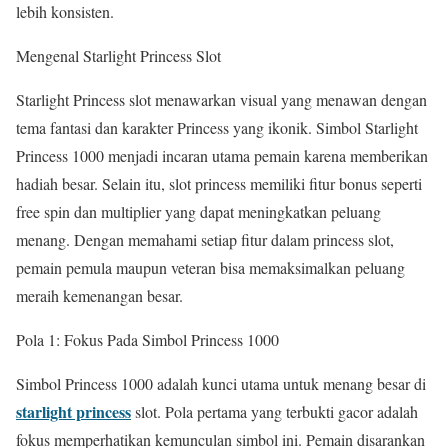
lebih konsisten.
Mengenal Starlight Princess Slot
Starlight Princess slot menawarkan visual yang menawan dengan
tema fantasi dan karakter Princess yang ikonik. Simbol Starlight
Princess 1000 menjadi incaran utama pemain karena memberikan
hadiah besar. Selain itu, slot princess memiliki fitur bonus seperti
free spin dan multiplier yang dapat meningkatkan peluang
menang. Dengan memahami setiap fitur dalam princess slot,
pemain pemula maupun veteran bisa memaksimalkan peluang
meraih kemenangan besar.
Pola 1: Fokus Pada Simbol Princess 1000
Simbol Princess 1000 adalah kunci utama untuk menang besar di
starlight princess
slot. Pola pertama yang terbukti gacor adalah
fokus memperhatikan kemunculan simbol ini. Pemain disarankan