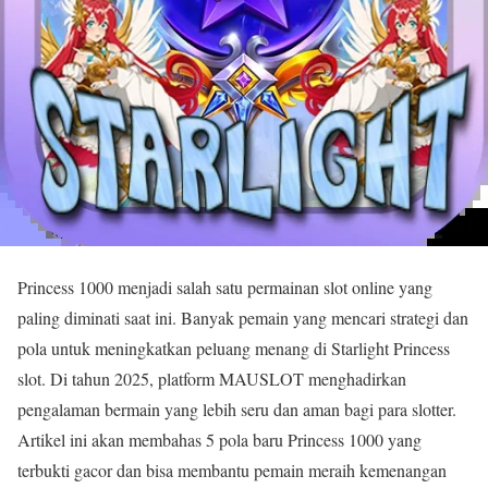
Princess 1000 menjadi salah satu permainan slot online yang
paling diminati saat ini. Banyak pemain yang mencari strategi dan
pola untuk meningkatkan peluang menang di Starlight Princess
slot. Di tahun 2025, platform MAUSLOT menghadirkan
pengalaman bermain yang lebih seru dan aman bagi para slotter.
Artikel ini akan membahas 5 pola baru Princess 1000 yang
terbukti gacor dan bisa membantu pemain meraih kemenangan