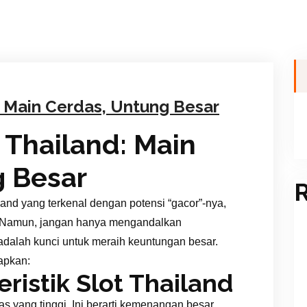
: Main Cerdas, Untung Besar
 Thailand: Main
g Besar
R
land yang terkenal dengan potensi “gacor”-nya,
Namun, jangan hanya mengandalkan
dalah kunci untuk meraih keuntungan besar.
rapkan:
ristik Slot Thailand
itas yang tinggi. Ini berarti kemenangan besar