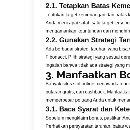
2.1. Tetapkan Batas Kem
Tentukan target kemenangan dan batas 
Anda mencapai salah satu target tersebu
mengamankan keuntungan dan menghinda
2.2. Gunakan Strategi Ta
Ada berbagai strategi taruhan yang bisa 
Fibonacci. Pilih strategi yang sesuai 
ingatlah bahwa tidak ada strategi yan
3. Manfaatkan B
Banyak situs slot online menawarkan bon
putaran gratis, dan cashback. Manfaatk
memperbesar peluang Anda untuk mena
3.1. Baca Syarat dan Ke
Sebelum mengklaim bonus, pastikan And
Perhatikan persyaratan taruhan, batas 