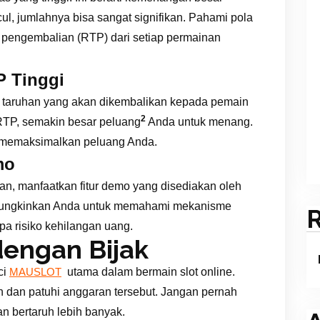
cul, jumlahnya bisa sangat signifikan. Pahami pola
e pengembalian (RTP) dari setiap permainan
P Tinggi
tal taruhan yang akan dikembalikan kepada pemain
2
RTP, semakin besar peluang
Anda untuk menang.
k memaksimalkan peluang Anda.
mo
, manfaatkan fitur demo yang disediakan oleh
 memungkinkan Anda untuk memahami mekanisme
npa risiko kehilangan uang.
dengan Bijak
ci
utama dalam bermain slot online.
MAUSLOT
 dan patuhi anggaran tersebut. Jangan pernah
n bertaruh lebih banyak.