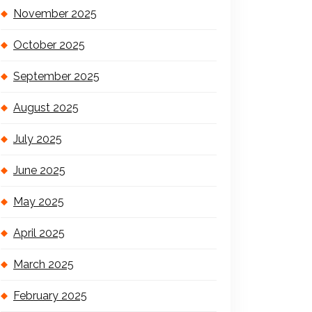
November 2025
October 2025
September 2025
August 2025
July 2025
June 2025
May 2025
April 2025
March 2025
February 2025