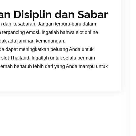
n Disiplin dan Sabar
in dan kesabaran. Jangan terburu-buru dalam
erpancing emosi. Ingatlah bahwa slot online
idak ada jaminan kemenangan.
nda dapat meningkatkan peluang Anda untuk
lot Thailand. Ingatlah untuk selalu bermain
ernah bertaruh lebih dari yang Anda mampu untuk