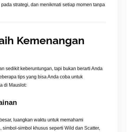
 pada strategi, dan menikmati setiap momen tanpa
eraih Kemenangan
edikit keberuntungan, tapi bukan berarti Anda
beberapa tips yang bisa Anda coba untuk
 di Mauslot:
ainan
besar, luangkan waktu untuk memahami
 simbol-simbol khusus seperti Wild dan Scatter,