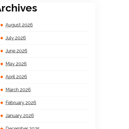
rchives
August 2026
July 2026
June 2026
May 2026
April 2026
March 2026
February 2026
January 2026
December 2025