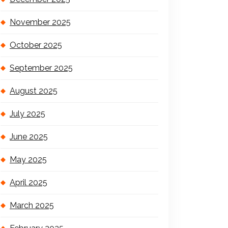
November 2025
October 2025
September 2025
August 2025
July 2025
June 2025
May 2025
April 2025
March 2025