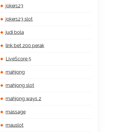
joker123
joker123 slot
judi bola
link bet 200 perak
LiveScore 5
mahjong
mahjong slot
mahjong ways 2
massage
mauslot