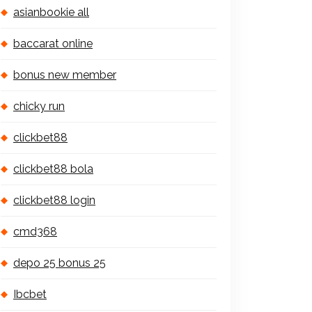
asianbookie all
baccarat online
bonus new member
chicky run
clickbet88
clickbet88 bola
clickbet88 login
cmd368
depo 25 bonus 25
Ibcbet