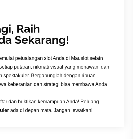
gi, Raih
a Sekarang!
emulai petualangan slot Anda di Mauslot selain
setiap putaran, nikmati visual yang menawan, dan
 spektakuler. Bergabunglah dengan ribuan
hwa keberanian dan strategi bisa membawa Anda
aftar dan buktikan kemampuan Anda! Peluang
uler
ada di depan mata. Jangan lewatkan!