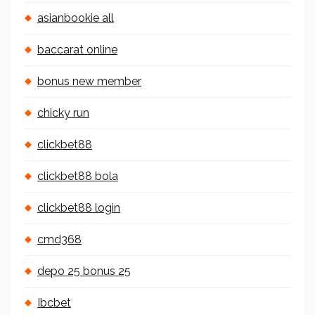
asianbookie all
baccarat online
bonus new member
chicky run
clickbet88
clickbet88 bola
clickbet88 login
cmd368
depo 25 bonus 25
Ibcbet