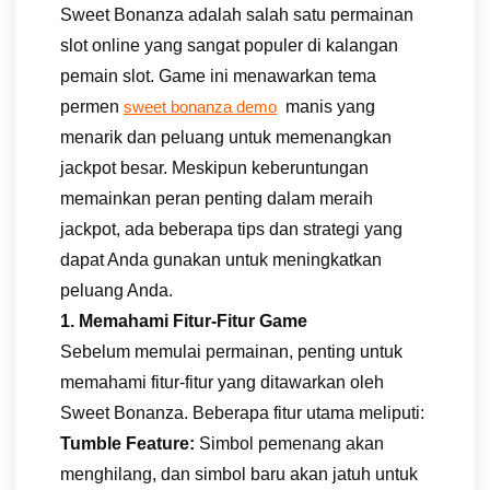
Sweet Bonanza adalah salah satu permainan
slot online yang sangat populer di kalangan
pemain slot. Game ini menawarkan tema
permen
manis yang
sweet bonanza demo
menarik dan peluang untuk memenangkan
jackpot besar. Meskipun keberuntungan
memainkan peran penting dalam meraih
jackpot, ada beberapa tips dan strategi yang
dapat Anda gunakan untuk meningkatkan
peluang Anda.
1. Memahami Fitur-Fitur Game
Sebelum memulai permainan, penting untuk
memahami fitur-fitur yang ditawarkan oleh
Sweet Bonanza. Beberapa fitur utama meliputi:
Tumble Feature:
Simbol pemenang akan
menghilang, dan simbol baru akan jatuh untuk