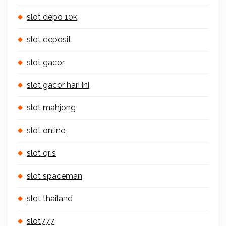
slot depo 10k
slot deposit
slot gacor
slot gacor hari ini
slot mahjong
slot online
slot qris
slot spaceman
slot thailand
slot777