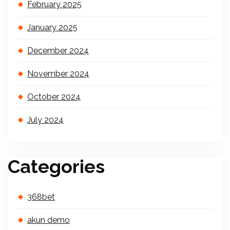
February 2025
January 2025
December 2024
November 2024
October 2024
July 2024
Categories
368bet
akun demo