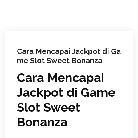
Cara Mencapai Jackpot di Ga
me Slot Sweet Bonanza
Cara Mencapai
Jackpot di Game
Slot Sweet
Bonanza