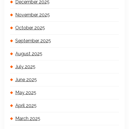
December 2025
November 2025
October 2025
September 2025
August 2025
July 2025
June 2025
May 2025
April 2025
March 2025