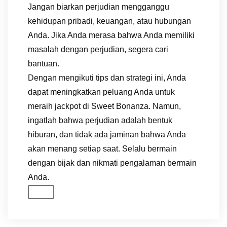
Jangan biarkan perjudian mengganggu
kehidupan pribadi, keuangan, atau hubungan
Anda. Jika Anda merasa bahwa Anda memiliki
masalah dengan perjudian, segera cari
bantuan.
Dengan mengikuti tips dan strategi ini, Anda
dapat meningkatkan peluang Anda untuk
meraih jackpot di Sweet Bonanza. Namun,
ingatlah bahwa perjudian adalah bentuk
hiburan, dan tidak ada jaminan bahwa Anda
akan menang setiap saat. Selalu bermain
dengan bijak dan nikmati pengalaman bermain
Anda.