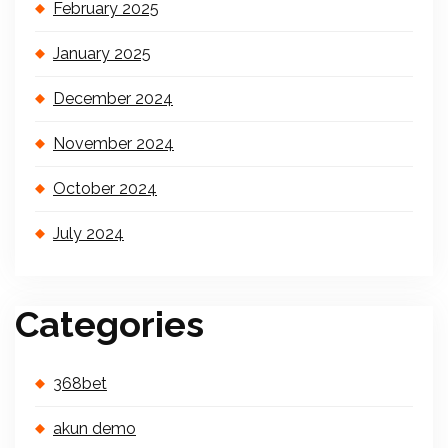
February 2025
January 2025
December 2024
November 2024
October 2024
July 2024
Categories
368bet
akun demo