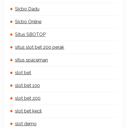
Sicbo Dadu
Sicbo Online
Situs SBOTOP
situs slot bet 200 perak
situs spaceman
slot bet
slot bet 100
slot bet 200
slot bet kecil
slot demo