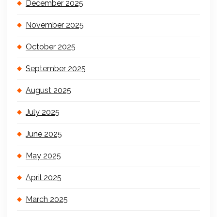
December 2025
November 2025
October 2025
September 2025
August 2025
July 2025
June 2025
May 2025
April 2025
March 2025