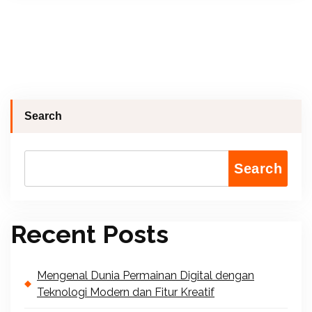
Search
Search
Recent Posts
Mengenal Dunia Permainan Digital dengan
Teknologi Modern dan Fitur Kreatif