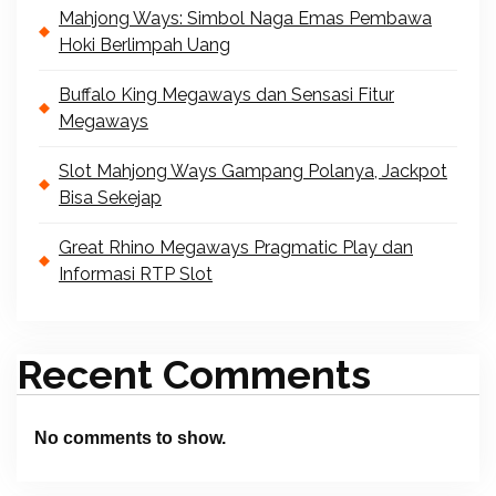
Mahjong Ways: Simbol Naga Emas Pembawa
Hoki Berlimpah Uang
Buffalo King Megaways dan Sensasi Fitur
Megaways
Slot Mahjong Ways Gampang Polanya, Jackpot
Bisa Sekejap
Great Rhino Megaways Pragmatic Play dan
Informasi RTP Slot
Recent Comments
No comments to show.