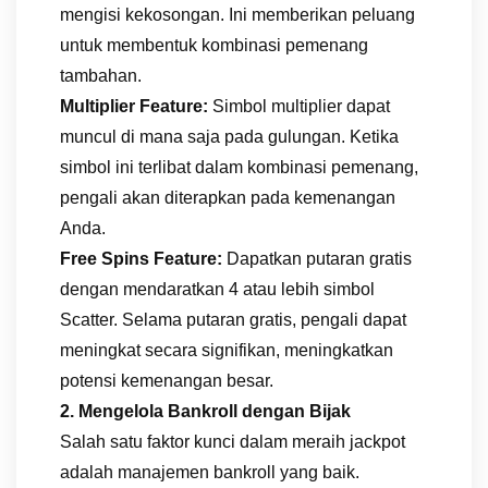
mengisi kekosongan. Ini memberikan peluang
untuk membentuk kombinasi pemenang
tambahan.
Multiplier Feature:
Simbol multiplier dapat
muncul di mana saja pada gulungan. Ketika
simbol ini terlibat dalam kombinasi pemenang,
pengali akan diterapkan pada kemenangan
Anda.
Free Spins Feature:
Dapatkan putaran gratis
dengan mendaratkan 4 atau lebih simbol
Scatter. Selama putaran gratis, pengali dapat
meningkat secara signifikan, meningkatkan
potensi kemenangan besar.
2. Mengelola Bankroll dengan Bijak
Salah satu faktor kunci dalam meraih jackpot
adalah manajemen bankroll yang baik.