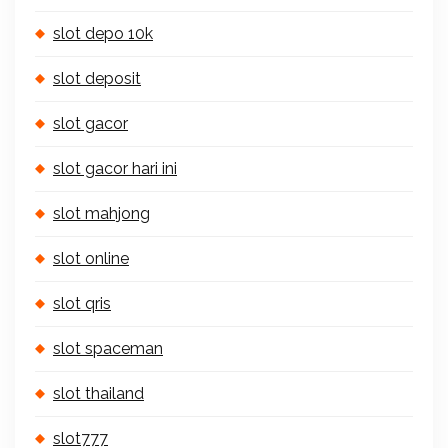
slot depo 10k
slot deposit
slot gacor
slot gacor hari ini
slot mahjong
slot online
slot qris
slot spaceman
slot thailand
slot777