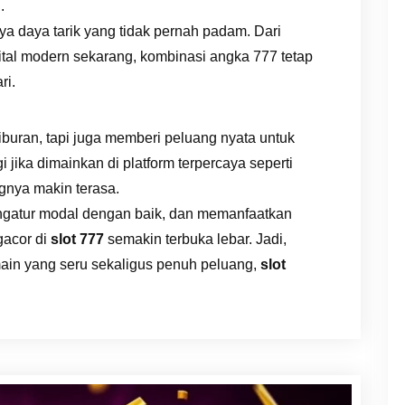
.
a daya tarik yang tidak pernah padam. Dari
gital modern sekarang, kombinasi angka 777 tetap
ri.
buran, tapi juga memberi peluang nyata untuk
ika dimainkan di platform terpercaya seperti
gnya makin terasa.
atur modal dengan baik, dan memanfaatkan
 gacor di
slot 777
semakin terbuka lebar. Jadi,
ain yang seru sekaligus penuh peluang,
slot