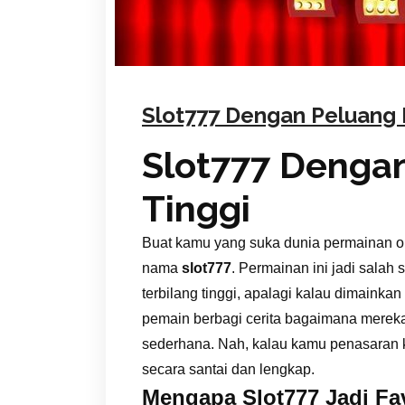
Slot777 Dengan Peluang
Slot777 Denga
Tinggi
Buat kamu yang suka dunia permainan onl
nama
slot777
. Permainan ini jadi salah
terbilang tinggi, apalagi kalau dimainkan
pemain berbagi cerita bagaimana merek
sederhana. Nah, kalau kamu penasaran
secara santai dan lengkap.
Mengapa Slot777 Jadi Fa