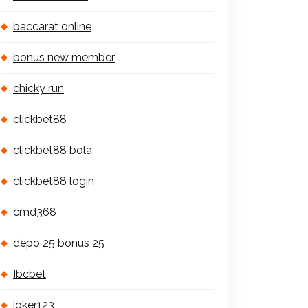
baccarat online
bonus new member
chicky run
clickbet88
clickbet88 bola
clickbet88 login
cmd368
depo 25 bonus 25
Ibcbet
joker123