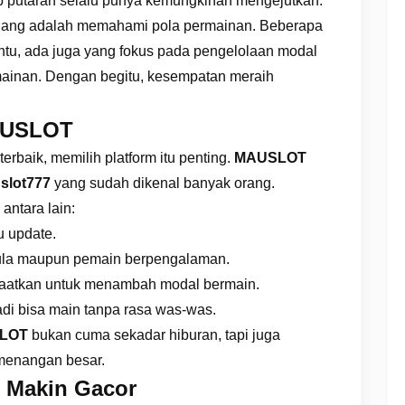
ap putaran selalu punya kemungkinan mengejutkan.
luang adalah memahami pola permainan. Beberapa
entu, ada juga yang fokus pada pengelolaan modal
mainan. Dengan begitu, kesempatan meraih
MAUSLOT
baik, memilih platform itu penting.
MAUSLOT
n
slot777
yang sudah dikenal banyak orang.
antara lain:
u update.
emula maupun pemain berpengalaman.
faatkan untuk menambah modal bermain.
adi bisa main tanpa rasa was-was.
LOT
bukan cuma sekadar hiburan, tapi juga
menangan besar.
r Makin Gacor