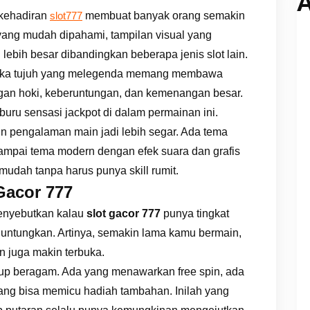
A
 kehadiran
membuat banyak orang semakin
slot777
ang mudah dipahami, tampilan visual yang
ebih besar dibandingkan beberapa jenis slot lain.
ngka tujuh yang melegenda memang membawa
dengan hoki, keberuntungan, dan kemenangan besar.
buru sensasi jackpot di dalam permainan ini.
in pengalaman main jadi lebih segar. Ada tema
sampai tema modern dengan efek suara dan grafis
udah tanpa harus punya skill rumit.
Gacor 777
enyebutkan kalau
slot gacor 777
punya tingkat
untungkan. Artinya, semakin lama kamu bermain,
 juga makin terbuka.
p beragam. Ada yang menawarkan free spin, ada
ang bisa memicu hadiah tambahan. Inilah yang