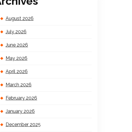
rchives
August 2026
July 2026
June 2026
May 2026
April 2026
March 2026
February 2026
January 2026
December 2025