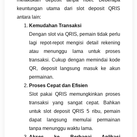
keuntungan utama dari slot deposit QRIS
antara lain:
Kemudahan Transaksi
Dengan slot via QRIS, pemain tidak perlu
lagi repot-repot mengisi detail rekening
atau menunggu lama untuk proses
transaksi. Cukup dengan memindai kode
QR, deposit langsung masuk ke akun
permainan.
Proses Cepat dan Efisien
Slot pakai QRIS memungkinkan proses
transaksi yang sangat cepat. Bahkan
untuk slot deposit QRIS 5 ribu, pemain
dapat langsung memulai permainan
tanpa menunggu waktu lama.
Akses ke Berbagai Aplikasi