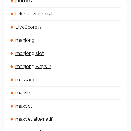
judi bola
link bet 200 perak
LiveScore 5
mahjong
mahjong slot
mahjong ways 2
massage
mauslot
maxbet
maxbet alternatif