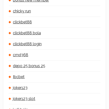
bonus new member
chicky run
clickbet88
clickbet88 bola
clickbet88 login
cmd368
depo 25 bonus 25
Ibcbet
joker123
joker123 slot