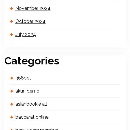
November 2024
October 2024
July 2024
Categories
368bet
akun demo
asianbookie all
baccarat online