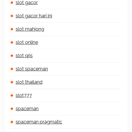
slot gacor
slot gacor hari ini
slot mahjong
slot online
slot qris
slot spaceman
slot thailand
slot777
spaceman
spaceman pragmatic