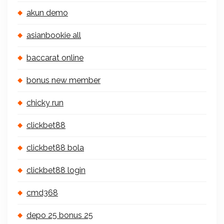
akun demo
asianbookie all
baccarat online
bonus new member
chicky run
clickbet88
clickbet88 bola
clickbet88 login
cmd368
depo 25 bonus 25