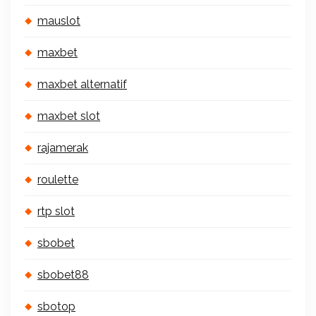
mauslot
maxbet
maxbet alternatif
maxbet slot
rajamerak
roulette
rtp slot
sbobet
sbobet88
sbotop