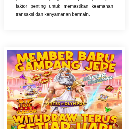
faktor penting untuk memastikan keamanan
transaksi dan kenyamanan bermain.