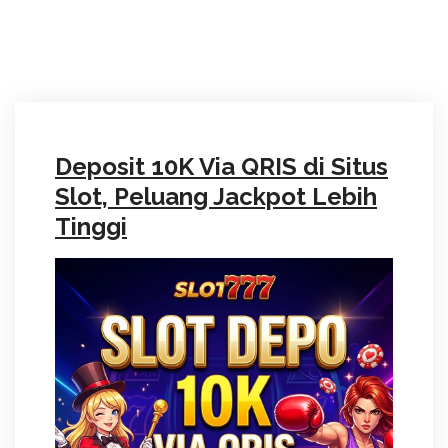
Deposit 10K Via QRIS di Situs
Slot, Peluang Jackpot Lebih
Tinggi