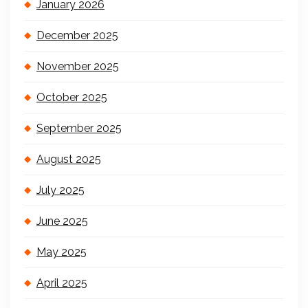
January 2026
December 2025
November 2025
October 2025
September 2025
August 2025
July 2025
June 2025
May 2025
April 2025