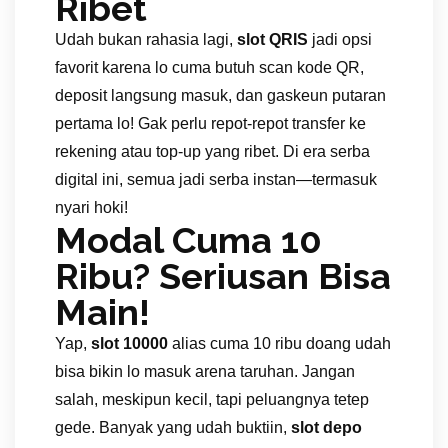
Ribet
Udah bukan rahasia lagi,
slot QRIS
jadi opsi
favorit karena lo cuma butuh scan kode QR,
deposit langsung masuk, dan gaskeun putaran
pertama lo! Gak perlu repot-repot transfer ke
rekening atau top-up yang ribet. Di era serba
digital ini, semua jadi serba instan—termasuk
nyari hoki!
Modal Cuma 10
Ribu? Seriusan Bisa
Main!
Yap,
slot 10000
alias cuma 10 ribu doang udah
bisa bikin lo masuk arena taruhan. Jangan
salah, meskipun kecil, tapi peluangnya tetep
gede. Banyak yang udah buktiin,
slot depo