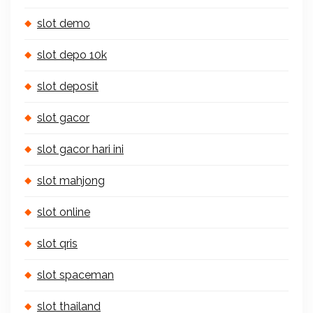
slot demo
slot depo 10k
slot deposit
slot gacor
slot gacor hari ini
slot mahjong
slot online
slot qris
slot spaceman
slot thailand