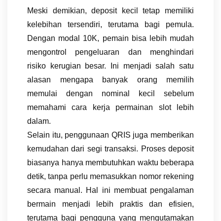
Meski demikian, deposit kecil tetap memiliki
kelebihan tersendiri, terutama bagi pemula.
Dengan modal 10K, pemain bisa lebih mudah
mengontrol pengeluaran dan menghindari
risiko kerugian besar. Ini menjadi salah satu
alasan mengapa banyak orang memilih
memulai dengan nominal kecil sebelum
memahami cara kerja permainan slot lebih
dalam.
Selain itu, penggunaan QRIS juga memberikan
kemudahan dari segi transaksi. Proses deposit
biasanya hanya membutuhkan waktu beberapa
detik, tanpa perlu memasukkan nomor rekening
secara manual. Hal ini membuat pengalaman
bermain menjadi lebih praktis dan efisien,
terutama bagi pengguna yang mengutamakan