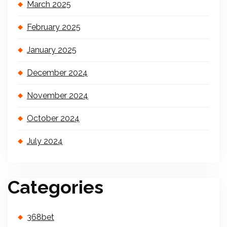
March 2025
February 2025
January 2025
December 2024
November 2024
October 2024
July 2024
Categories
368bet