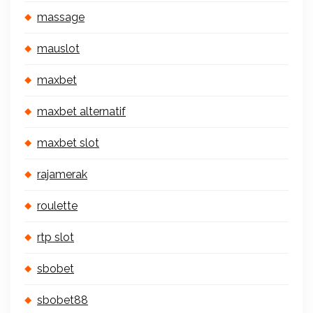
massage
mauslot
maxbet
maxbet alternatif
maxbet slot
rajamerak
roulette
rtp slot
sbobet
sbobet88