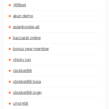
368bet
akun demo
asianbookie all
baccarat online
bonus new member
chicky run
clickbet88
clickbet88 bola
clickbet88 login
cmd368