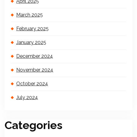
April 2025
March 2025
February 2025
January 2025
December 2024
November 2024
October 2024
July 2024
Categories