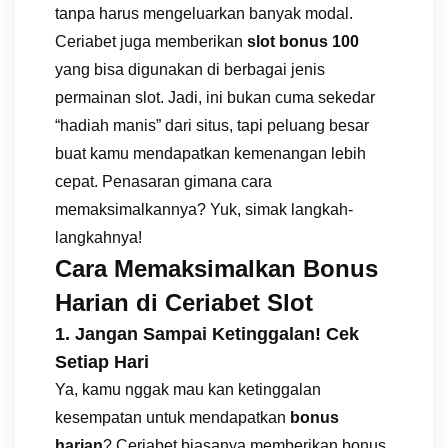
tanpa harus mengeluarkan banyak modal.
Ceriabet juga memberikan
slot bonus 100
yang bisa digunakan di berbagai jenis
permainan slot. Jadi, ini bukan cuma sekedar
“hadiah manis” dari situs, tapi peluang besar
buat kamu mendapatkan kemenangan lebih
cepat. Penasaran gimana cara
memaksimalkannya? Yuk, simak langkah-
langkahnya!
Cara Memaksimalkan Bonus
Harian di Ceriabet Slot
1.
Jangan Sampai Ketinggalan! Cek
Setiap Hari
Ya, kamu nggak mau kan ketinggalan
kesempatan untuk mendapatkan
bonus
harian
? Ceriabet biasanya memberikan bonus