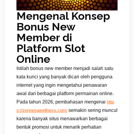
Mengenal Konsep
Bonus New
Member di
Platform Slot
Online
Istilah bonus new member menjadi salah satu
kata kunci yang banyak dicari oleh pengguna
internet yang ingin mengetahui penawaran
awal dari berbagai platform permainan online.
Pada tahun 2026, pembahasan mengenai
http
semakin sering muncul
s://zennesawellness.com/
karena banyak situs menawarkan berbagai
bentuk promosi untuk menarik perhatian