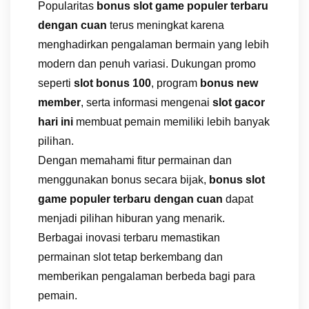
Popularitas
bonus slot game populer terbaru
dengan cuan
terus meningkat karena
menghadirkan pengalaman bermain yang lebih
modern dan penuh variasi. Dukungan promo
seperti
slot bonus 100
, program
bonus new
member
, serta informasi mengenai
slot gacor
hari ini
membuat pemain memiliki lebih banyak
pilihan.
Dengan memahami fitur permainan dan
menggunakan bonus secara bijak,
bonus slot
game populer terbaru dengan cuan
dapat
menjadi pilihan hiburan yang menarik.
Berbagai inovasi terbaru memastikan
permainan slot tetap berkembang dan
memberikan pengalaman berbeda bagi para
pemain.