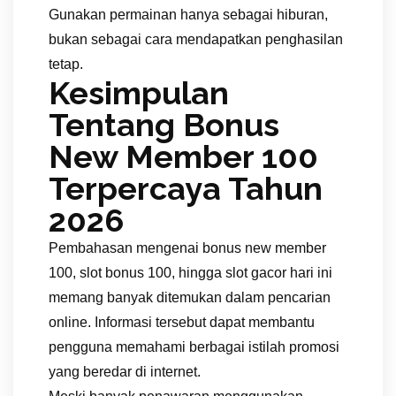
Gunakan permainan hanya sebagai hiburan,
bukan sebagai cara mendapatkan penghasilan
tetap.
Kesimpulan
Tentang Bonus
New Member 100
Terpercaya Tahun
2026
Pembahasan mengenai bonus new member
100, slot bonus 100, hingga slot gacor hari ini
memang banyak ditemukan dalam pencarian
online. Informasi tersebut dapat membantu
pengguna memahami berbagai istilah promosi
yang beredar di internet.