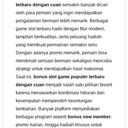
terbaru dengan cuan
semakin banyak dicari
oleh para pemain yang ingin mendapatkan
pengalaman bermain lebih menarik. Berbagai
game slot terbaru hadir dengan fitur modern,
tampilan berkualitas, serta peluang hadiah
yang membuat permainan semakin seru.
Dengan adanya promo menarik, pemain bisa
menikmati sensasi bermain sekaligus mencoba
strategi untuk mendapatkan hasil maksimal.
Saat ini,
bonus slot game populer terbaru
dengan cuan
menjadi salah satu pilihan favorit
karena menawarkan kombinasi hiburan dan
kesempatan memperoleh keuntungan
tambahan. Banyak platform menyediakan
berbagai program seperti
bonus new member
,
promo harian, hingga hadiah khusus untuk