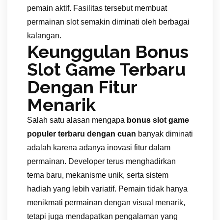
pemain aktif. Fasilitas tersebut membuat
permainan slot semakin diminati oleh berbagai
kalangan.
Keunggulan Bonus
Slot Game Terbaru
Dengan Fitur
Menarik
Salah satu alasan mengapa
bonus slot game
populer terbaru dengan cuan
banyak diminati
adalah karena adanya inovasi fitur dalam
permainan. Developer terus menghadirkan
tema baru, mekanisme unik, serta sistem
hadiah yang lebih variatif. Pemain tidak hanya
menikmati permainan dengan visual menarik,
tetapi juga mendapatkan pengalaman yang