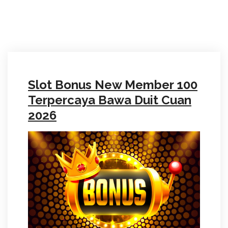
Slot Bonus New Member 100
Terpercaya Bawa Duit Cuan
2026