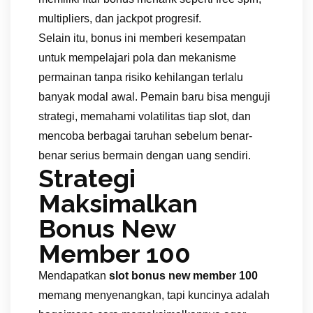
multipliers, dan jackpot progresif.
Selain itu, bonus ini memberi kesempatan
untuk mempelajari pola dan mekanisme
permainan tanpa risiko kehilangan terlalu
banyak modal awal. Pemain baru bisa menguji
strategi, memahami volatilitas tiap slot, dan
mencoba berbagai taruhan sebelum benar-
benar serius bermain dengan uang sendiri.
Strategi
Maksimalkan
Bonus New
Member 100
Mendapatkan
slot bonus new member 100
memang menyenangkan, tapi kuncinya adalah