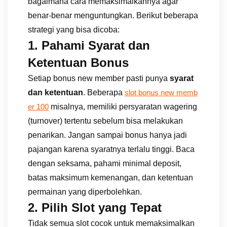
bagaimana cara memaksimalkannya agar
benar-benar menguntungkan. Berikut beberapa
strategi yang bisa dicoba:
1. Pahami Syarat dan
Ketentuan Bonus
Setiap bonus new member pasti punya
syarat
dan ketentuan
. Beberapa
slot bonus new memb
misalnya, memiliki persyaratan wagering
er 100
(turnover) tertentu sebelum bisa melakukan
penarikan. Jangan sampai bonus hanya jadi
pajangan karena syaratnya terlalu tinggi. Baca
dengan seksama, pahami minimal deposit,
batas maksimum kemenangan, dan ketentuan
permainan yang diperbolehkan.
2. Pilih Slot yang Tepat
Tidak semua slot cocok untuk memaksimalkan