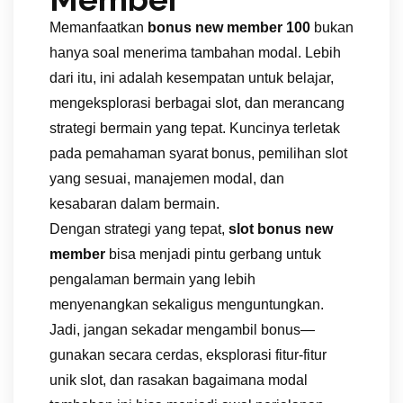
Memanfaatkan
bonus new member 100
bukan
hanya soal menerima tambahan modal. Lebih
dari itu, ini adalah kesempatan untuk belajar,
mengeksplorasi berbagai slot, dan merancang
strategi bermain yang tepat. Kuncinya terletak
pada pemahaman syarat bonus, pemilihan slot
yang sesuai, manajemen modal, dan
kesabaran dalam bermain.
Dengan strategi yang tepat,
slot bonus new
member
bisa menjadi pintu gerbang untuk
pengalaman bermain yang lebih
menyenangkan sekaligus menguntungkan.
Jadi, jangan sekadar mengambil bonus—
gunakan secara cerdas, eksplorasi fitur-fitur
unik slot, dan rasakan bagaimana modal