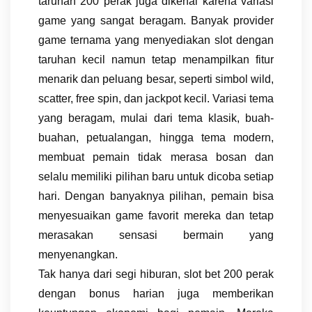
taruhan 200 perak juga dikenal karena variasi
game yang sangat beragam. Banyak provider
game ternama yang menyediakan slot dengan
taruhan kecil namun tetap menampilkan fitur
menarik dan peluang besar, seperti simbol wild,
scatter, free spin, dan jackpot kecil. Variasi tema
yang beragam, mulai dari tema klasik, buah-
buahan, petualangan, hingga tema modern,
membuat pemain tidak merasa bosan dan
selalu memiliki pilihan baru untuk dicoba setiap
hari. Dengan banyaknya pilihan, pemain bisa
menyesuaikan game favorit mereka dan tetap
merasakan sensasi bermain yang
menyenangkan.
Tak hanya dari segi hiburan, slot bet 200 perak
dengan bonus harian juga memberikan