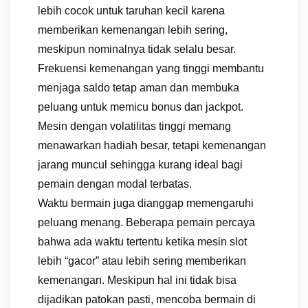
lebih cocok untuk taruhan kecil karena
memberikan kemenangan lebih sering,
meskipun nominalnya tidak selalu besar.
Frekuensi kemenangan yang tinggi membantu
menjaga saldo tetap aman dan membuka
peluang untuk memicu bonus dan jackpot.
Mesin dengan volatilitas tinggi memang
menawarkan hadiah besar, tetapi kemenangan
jarang muncul sehingga kurang ideal bagi
pemain dengan modal terbatas.
Waktu bermain juga dianggap memengaruhi
peluang menang. Beberapa pemain percaya
bahwa ada waktu tertentu ketika mesin slot
lebih “gacor” atau lebih sering memberikan
kemenangan. Meskipun hal ini tidak bisa
dijadikan patokan pasti, mencoba bermain di