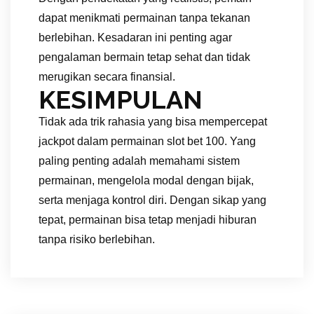
dapat menikmati permainan tanpa tekanan
berlebihan. Kesadaran ini penting agar
pengalaman bermain tetap sehat dan tidak
merugikan secara finansial.
KESIMPULAN
Tidak ada trik rahasia yang bisa mempercepat
jackpot dalam permainan slot bet 100. Yang
paling penting adalah memahami sistem
permainan, mengelola modal dengan bijak,
serta menjaga kontrol diri. Dengan sikap yang
tepat, permainan bisa tetap menjadi hiburan
tanpa risiko berlebihan.