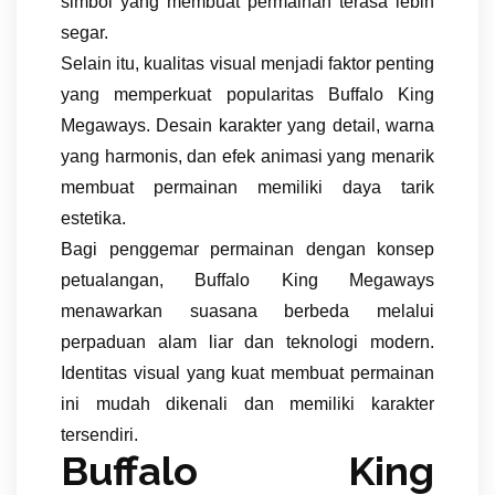
simbol yang membuat permainan terasa lebih
segar.
Selain itu, kualitas visual menjadi faktor penting
yang memperkuat popularitas Buffalo King
Megaways. Desain karakter yang detail, warna
yang harmonis, dan efek animasi yang menarik
membuat permainan memiliki daya tarik
estetika.
Bagi penggemar permainan dengan konsep
petualangan, Buffalo King Megaways
menawarkan suasana berbeda melalui
perpaduan alam liar dan teknologi modern.
Identitas visual yang kuat membuat permainan
ini mudah dikenali dan memiliki karakter
tersendiri.
Buffalo King