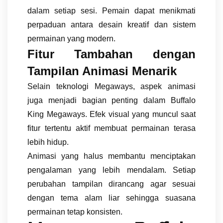
dalam setiap sesi. Pemain dapat menikmati
perpaduan antara desain kreatif dan sistem
permainan yang modern.
Fitur Tambahan dengan
Tampilan Animasi Menarik
Selain teknologi Megaways, aspek animasi
juga menjadi bagian penting dalam Buffalo
King Megaways. Efek visual yang muncul saat
fitur tertentu aktif membuat permainan terasa
lebih hidup.
Animasi yang halus membantu menciptakan
pengalaman yang lebih mendalam. Setiap
perubahan tampilan dirancang agar sesuai
dengan tema alam liar sehingga suasana
permainan tetap konsisten.