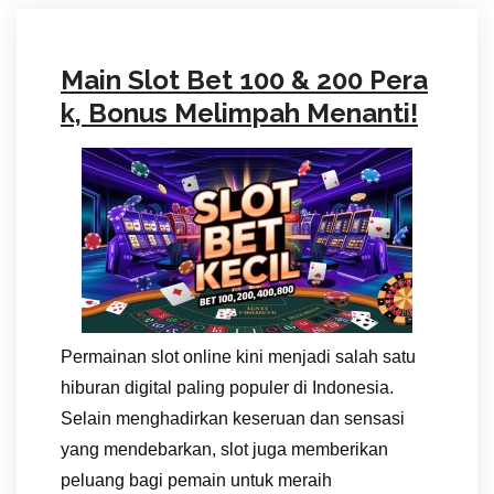
Main Slot Bet 100 & 200 Pera
k, Bonus Melimpah Menanti!
Permainan slot online kini menjadi salah satu
hiburan digital paling populer di Indonesia.
Selain menghadirkan keseruan dan sensasi
yang mendebarkan, slot juga memberikan
peluang bagi pemain untuk meraih