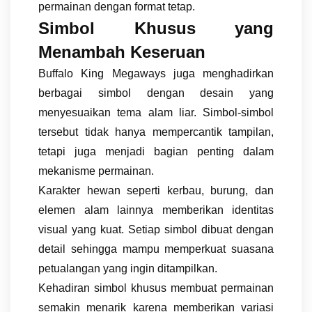
permainan dengan format tetap.
Simbol Khusus yang
Menambah Keseruan
Buffalo King Megaways juga menghadirkan
berbagai simbol dengan desain yang
menyesuaikan tema alam liar. Simbol-simbol
tersebut tidak hanya mempercantik tampilan,
tetapi juga menjadi bagian penting dalam
mekanisme permainan.
Karakter hewan seperti kerbau, burung, dan
elemen alam lainnya memberikan identitas
visual yang kuat. Setiap simbol dibuat dengan
detail sehingga mampu memperkuat suasana
petualangan yang ingin ditampilkan.
Kehadiran simbol khusus membuat permainan
semakin menarik karena memberikan variasi