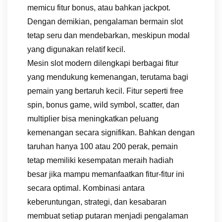
memicu fitur bonus, atau bahkan jackpot.
Dengan demikian, pengalaman bermain slot
tetap seru dan mendebarkan, meskipun modal
yang digunakan relatif kecil.
Mesin slot modern dilengkapi berbagai fitur
yang mendukung kemenangan, terutama bagi
pemain yang bertaruh kecil. Fitur seperti free
spin, bonus game, wild symbol, scatter, dan
multiplier bisa meningkatkan peluang
kemenangan secara signifikan. Bahkan dengan
taruhan hanya 100 atau 200 perak, pemain
tetap memiliki kesempatan meraih hadiah
besar jika mampu memanfaatkan fitur-fitur ini
secara optimal. Kombinasi antara
keberuntungan, strategi, dan kesabaran
membuat setiap putaran menjadi pengalaman