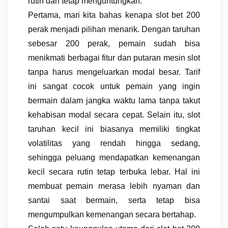
rutin dan tetap menguntungkan.
Pertama, mari kita bahas kenapa slot bet 200
perak menjadi pilihan menarik. Dengan taruhan
sebesar 200 perak, pemain sudah bisa
menikmati berbagai fitur dan putaran mesin slot
tanpa harus mengeluarkan modal besar. Tarif
ini sangat cocok untuk pemain yang ingin
bermain dalam jangka waktu lama tanpa takut
kehabisan modal secara cepat. Selain itu, slot
taruhan kecil ini biasanya memiliki tingkat
volatilitas yang rendah hingga sedang,
sehingga peluang mendapatkan kemenangan
kecil secara rutin tetap terbuka lebar. Hal ini
membuat pemain merasa lebih nyaman dan
santai saat bermain, serta tetap bisa
mengumpulkan kemenangan secara bertahap.