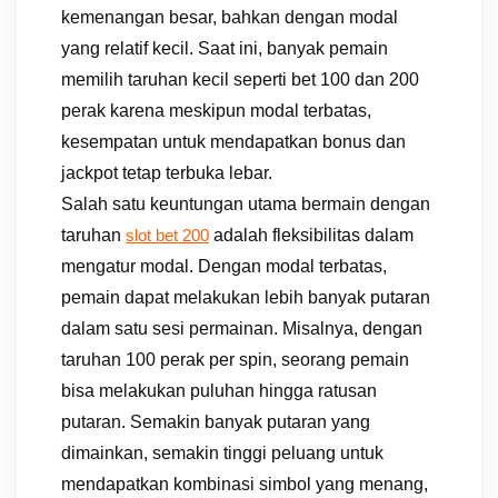
kemenangan besar, bahkan dengan modal
yang relatif kecil. Saat ini, banyak pemain
memilih taruhan kecil seperti bet 100 dan 200
perak karena meskipun modal terbatas,
kesempatan untuk mendapatkan bonus dan
jackpot tetap terbuka lebar.
Salah satu keuntungan utama bermain dengan
taruhan
adalah fleksibilitas dalam
slot bet 200
mengatur modal. Dengan modal terbatas,
pemain dapat melakukan lebih banyak putaran
dalam satu sesi permainan. Misalnya, dengan
taruhan 100 perak per spin, seorang pemain
bisa melakukan puluhan hingga ratusan
putaran. Semakin banyak putaran yang
dimainkan, semakin tinggi peluang untuk
mendapatkan kombinasi simbol yang menang,