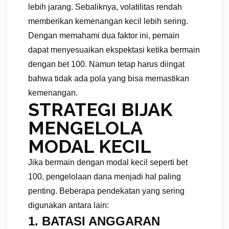
lebih jarang. Sebaliknya, volatilitas rendah
memberikan kemenangan kecil lebih sering.
Dengan memahami dua faktor ini, pemain
dapat menyesuaikan ekspektasi ketika bermain
dengan bet 100. Namun tetap harus diingat
bahwa tidak ada pola yang bisa memastikan
kemenangan.
STRATEGI BIJAK
MENGELOLA
MODAL KECIL
Jika bermain dengan modal kecil seperti bet
100, pengelolaan dana menjadi hal paling
penting. Beberapa pendekatan yang sering
digunakan antara lain:
1. BATASI ANGGARAN