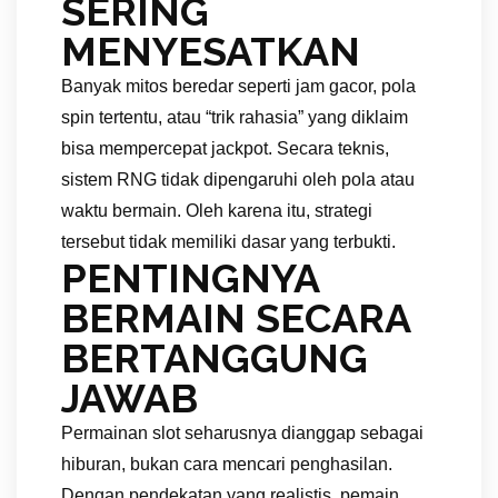
SERING
MENYESATKAN
Banyak mitos beredar seperti jam gacor, pola
spin tertentu, atau “trik rahasia” yang diklaim
bisa mempercepat jackpot. Secara teknis,
sistem RNG tidak dipengaruhi oleh pola atau
waktu bermain. Oleh karena itu, strategi
tersebut tidak memiliki dasar yang terbukti.
PENTINGNYA
BERMAIN SECARA
BERTANGGUNG
JAWAB
Permainan slot seharusnya dianggap sebagai
hiburan, bukan cara mencari penghasilan.
Dengan pendekatan yang realistis, pemain