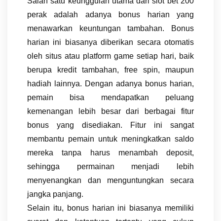
Salah satu keunggulan utama dari slot bet 200
perak adalah adanya bonus harian yang
menawarkan keuntungan tambahan. Bonus
harian ini biasanya diberikan secara otomatis
oleh situs atau platform game setiap hari, baik
berupa kredit tambahan, free spin, maupun
hadiah lainnya. Dengan adanya bonus harian,
pemain bisa mendapatkan peluang
kemenangan lebih besar dari berbagai fitur
bonus yang disediakan. Fitur ini sangat
membantu pemain untuk meningkatkan saldo
mereka tanpa harus menambah deposit,
sehingga permainan menjadi lebih
menyenangkan dan menguntungkan secara
jangka panjang.
Selain itu, bonus harian ini biasanya memiliki