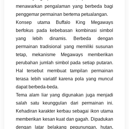
menawarkan pengalaman yang berbeda bagi
penggemar permainan bertema petualangan.
Konsep utama Buffalo King Megaways
berfokus pada kebebasan kombinasi simbol
yang lebih dinamis. Berbeda dengan
permainan tradisional yang memiliki susunan
tetap, mekanisme Megaways memberikan
perubahan jumlah simbol pada setiap putaran.
Hal tersebut membuat tampilan permainan
terasa lebih variatif karena pola yang muncul
dapat berbeda-beda.
Tema alam liar yang digunakan juga menjadi
salah satu keunggulan dari permainan ini.
Kehadiran karakter kerbau sebagai ikon utama
memberikan kesan kuat dan gagah. Dipadukan
dengan latar belakang pegunungan, hutan,