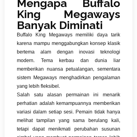
Mengapa Buffalo
King Megaways
Banyak Diminati
Buffalo King Megaways memiliki daya tarik
karena mampu menggabungkan konsep klasik
bertema alam dengan inovasi teknologi
modern. Tema kerbau dan dunia liar
memberikan nuansa petualangan, sementara
sistem Megaways menghadirkan pengalaman
yang lebih fleksibel.
Salah satu alasan permainan ini menarik
perhatian adalah kemampuannya memberikan
variasi dalam setiap sesi. Pemain tidak hanya
melihat tampilan yang sama berulang kali,
tetapi dapat menikmati perubahan susunan