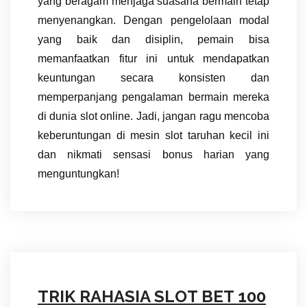
yang beragam menjaga suasana bermain tetap
menyenangkan. Dengan pengelolaan modal
yang baik dan disiplin, pemain bisa
memanfaatkan fitur ini untuk mendapatkan
keuntungan secara konsisten dan
memperpanjang pengalaman bermain mereka
di dunia slot online. Jadi, jangan ragu mencoba
keberuntungan di mesin slot taruhan kecil ini
dan nikmati sensasi bonus harian yang
menguntungkan!
TRIK RAHASIA SLOT BET 100