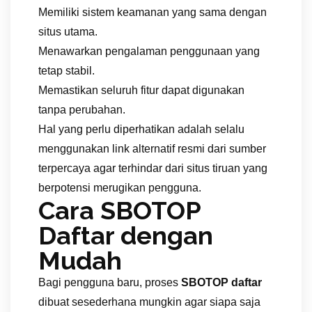
Memiliki sistem keamanan yang sama dengan
situs utama.
Menawarkan pengalaman penggunaan yang
tetap stabil.
Memastikan seluruh fitur dapat digunakan
tanpa perubahan.
Hal yang perlu diperhatikan adalah selalu
menggunakan link alternatif resmi dari sumber
terpercaya agar terhindar dari situs tiruan yang
berpotensi merugikan pengguna.
Cara SBOTOP
Daftar dengan
Mudah
Bagi pengguna baru, proses
SBOTOP daftar
dibuat sesederhana mungkin agar siapa saja