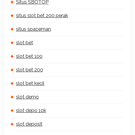
Situs SBOTOP
situs slot bet 200 perak
situs spaceman
slot bet
slot bet 100
slot bet 200
slot bet kecil
slot demo
slot depo 10k
slot deposit