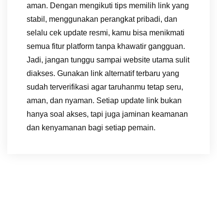
aman. Dengan mengikuti tips memilih link yang
stabil, menggunakan perangkat pribadi, dan
selalu cek update resmi, kamu bisa menikmati
semua fitur platform tanpa khawatir gangguan.
Jadi, jangan tunggu sampai website utama sulit
diakses. Gunakan link alternatif terbaru yang
sudah terverifikasi agar taruhanmu tetap seru,
aman, dan nyaman. Setiap update link bukan
hanya soal akses, tapi juga jaminan keamanan
dan kenyamanan bagi setiap pemain.