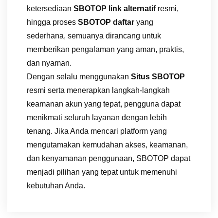
ketersediaan
SBOTOP link alternatif
resmi,
hingga proses
SBOTOP daftar
yang
sederhana, semuanya dirancang untuk
memberikan pengalaman yang aman, praktis,
dan nyaman.
Dengan selalu menggunakan
Situs SBOTOP
resmi serta menerapkan langkah-langkah
keamanan akun yang tepat, pengguna dapat
menikmati seluruh layanan dengan lebih
tenang. Jika Anda mencari platform yang
mengutamakan kemudahan akses, keamanan,
dan kenyamanan penggunaan, SBOTOP dapat
menjadi pilihan yang tepat untuk memenuhi
kebutuhan Anda.