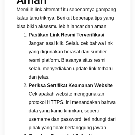
Aman
Memilih link alternatif itu sebenarnya gampang
kalau tahu triknya. Berikut beberapa tips yang
bisa bikin aksesmu lebih lancar dan aman:
Pastikan Link Resmi Terverifikasi
Jangan asal klik. Selalu cek bahwa link
yang digunakan berasal dari sumber
resmi platform. Biasanya situs resmi
selalu menyediakan update link terbaru
dan jelas.
Periksa Sertifikat Keamanan Website
Cek apakah website menggunakan
protokol HTTPS. Ini menandakan bahwa
data yang kamu kirimkan, seperti
username dan password, terlindungi dari
pihak yang tidak bertanggung jawab.