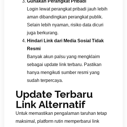
Gunakan Perangkat Pribadi
Login lewat perangkat pribadi jauh lebih
aman dibandingkan perangkat publik.
Selain lebih nyaman, risiko data dicuri
juga berkurang.
Hindari Link dari Media Sosial Tidak
Resmi
Banyak akun palsu yang mengklaim
sebagai update link terbaru. Pastikan
hanya mengikuti sumber resmi yang
sudah terpercaya.
Update Terbaru
Link Alternatif
Untuk memastikan pengalaman taruhan tetap
maksimal, platform rutin memperbarui link