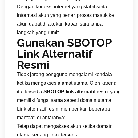
Dengan koneksi internet yang stabil serta
informasi akun yang benar, proses masuk ke
akun dapat dilakukan kapan saja tanpa
langkah yang rumit.
Gunakan SBOTOP
Link Alternatif
Resmi
Tidak jarang pengguna mengalami kendala
ketika mengakses alamat utama. Oleh karena
itu, tersedia
SBOTOP link alternatif
resmi yang
memiliki fungsi sama seperti domain utama.
Link alternatif resmi memberikan beberapa
manfaat, di antaranya:
Tetap dapat mengakses akun ketika domain
utama sedang tidak tersedia.