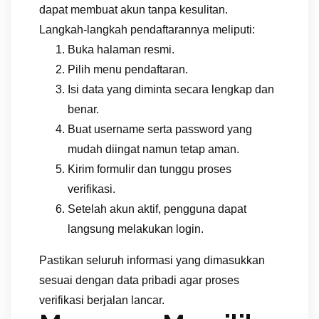
dapat membuat akun tanpa kesulitan.
Langkah-langkah pendaftarannya meliputi:
Buka halaman resmi.
Pilih menu pendaftaran.
Isi data yang diminta secara lengkap dan
benar.
Buat username serta password yang
mudah diingat namun tetap aman.
Kirim formulir dan tunggu proses
verifikasi.
Setelah akun aktif, pengguna dapat
langsung melakukan login.
Pastikan seluruh informasi yang dimasukkan
sesuai dengan data pribadi agar proses
verifikasi berjalan lancar.