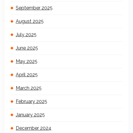
September 2025
August 2025
July 2025
June 2025
May 2025
April 2025
March 2025
February 2025
January 2025
December 2024