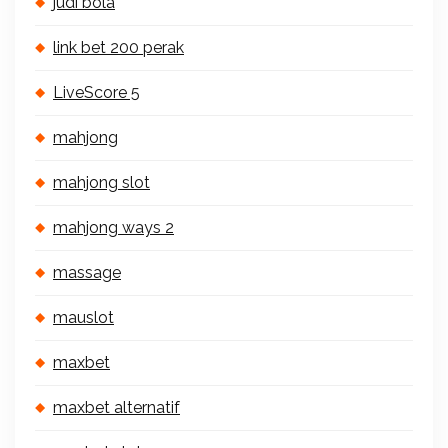
judi bola
link bet 200 perak
LiveScore 5
mahjong
mahjong slot
mahjong ways 2
massage
mauslot
maxbet
maxbet alternatif