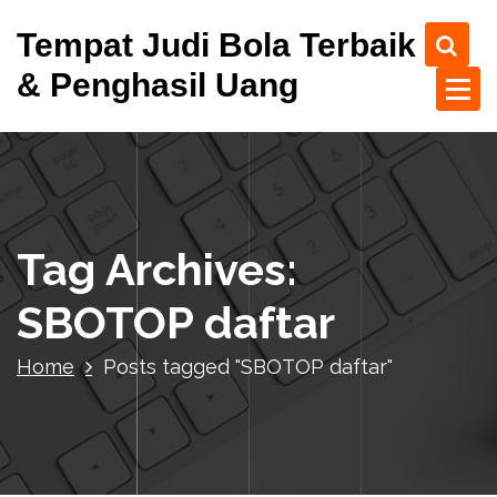
S
Tempat Judi Bola Terbaik
k
i
& Penghasil Uang
p
t
o
c
o
n
t
Tag Archives:
e
n
SBOTOP daftar
t
Home
Posts tagged "SBOTOP daftar"