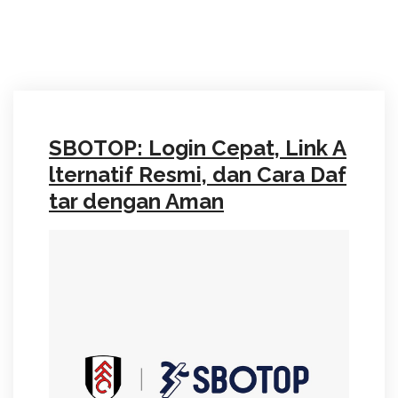
SBOTOP: Login Cepat, Link A
lternatif Resmi, dan Cara Daf
tar dengan Aman