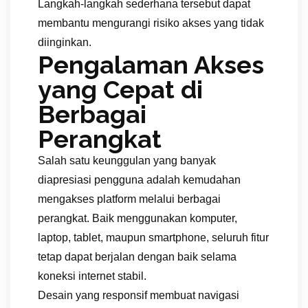
Langkah-langkah sederhana tersebut dapat
membantu mengurangi risiko akses yang tidak
diinginkan.
Pengalaman Akses
yang Cepat di
Berbagai
Perangkat
Salah satu keunggulan yang banyak
diapresiasi pengguna adalah kemudahan
mengakses platform melalui berbagai
perangkat. Baik menggunakan komputer,
laptop, tablet, maupun smartphone, seluruh fitur
tetap dapat berjalan dengan baik selama
koneksi internet stabil.
Desain yang responsif membuat navigasi