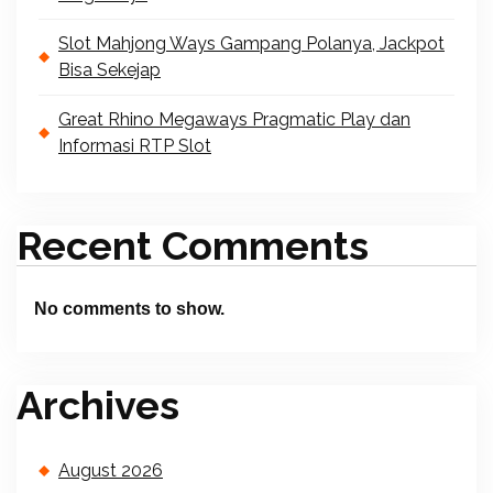
Slot Mahjong Ways Gampang Polanya, Jackpot
Bisa Sekejap
Great Rhino Megaways Pragmatic Play dan
Informasi RTP Slot
Recent Comments
No comments to show.
Archives
August 2026