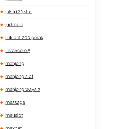
joker123 slot
judi bola
link bet 200 perak
LiveScore 5
mahjong
mahjong slot
mahjong ways 2
massage
mauslot
maxbet