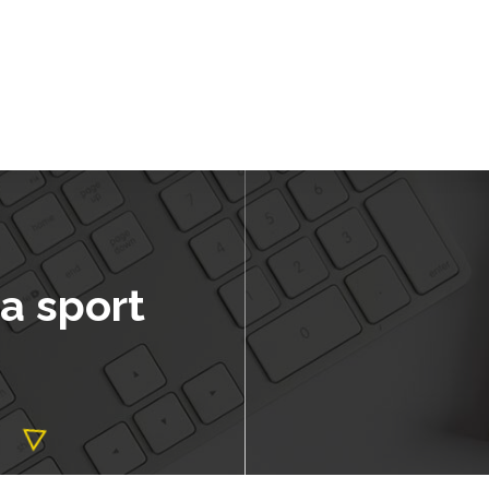
a sport