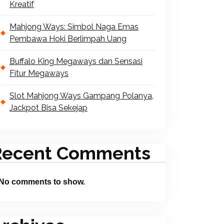
Kreatif
Mahjong Ways: Simbol Naga Emas
Pembawa Hoki Berlimpah Uang
Buffalo King Megaways dan Sensasi
Fitur Megaways
Slot Mahjong Ways Gampang Polanya,
Jackpot Bisa Sekejap
Recent Comments
No comments to show.