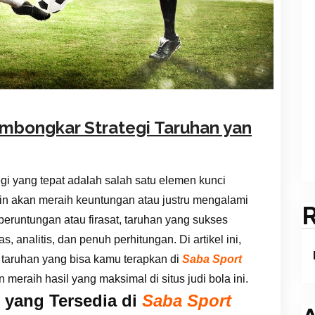
embongkar Strategi Taruhan yan
tegi yang tepat adalah salah satu elemen kunci
 akan meraih keuntungan atau justru mengalami
eruntungan atau firasat, taruhan yang sukses
 analitis, dan penuh perhitungan. Di artikel ini,
 taruhan yang bisa kamu terapkan di
Saba Sport
eraih hasil yang maksimal di situs judi bola ini.
yang Tersedia di
Saba Sport