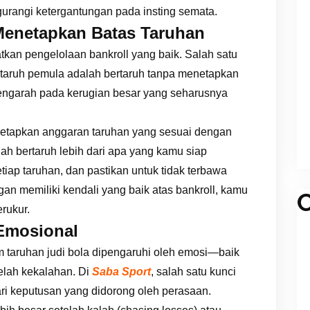
gurangi ketergantungan pada insting semata.
Menetapkan Batas Taruhan
atkan pengelolaan bankroll yang baik. Salah satu
etaruh pemula adalah bertaruh tanpa menetapkan
mengarah pada kerugian besar yang seharusnya
enetapkan anggaran taruhan yang sesuai dengan
h bertaruh lebih dari apa yang kamu siap
tiap taruhan, dan pastikan untuk tidak terbawa
n memiliki kendali yang baik atas bankroll, kamu
C
rukur.
Emosional
m taruhan judi bola dipengaruhi oleh emosi—baik
telah kekalahan. Di
Saba Sport
, salah satu kunci
i keputusan yang didorong oleh perasaan.