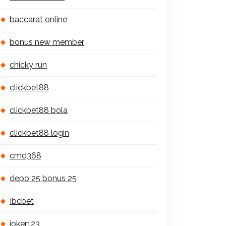
baccarat online
bonus new member
chicky run
clickbet88
clickbet88 bola
clickbet88 login
cmd368
depo 25 bonus 25
Ibcbet
joker123