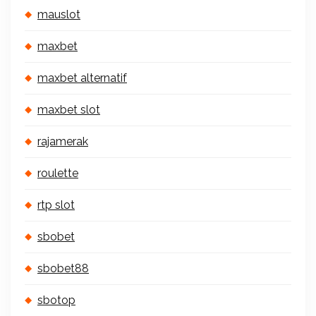
mauslot
maxbet
maxbet alternatif
maxbet slot
rajamerak
roulette
rtp slot
sbobet
sbobet88
sbotop