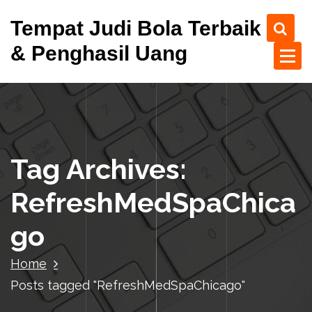
S
Tempat Judi Bola Terbaik
k
i
& Penghasil Uang
p
t
o
c
o
n
t
Tag Archives:
e
n
RefreshMedSpaChica
t
go
Home
Posts tagged "RefreshMedSpaChicago"