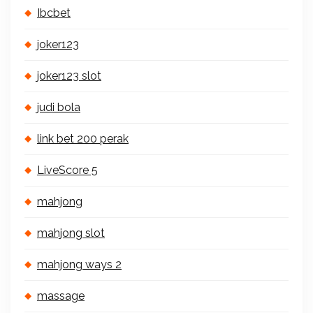
Ibcbet
joker123
joker123 slot
judi bola
link bet 200 perak
LiveScore 5
mahjong
mahjong slot
mahjong ways 2
massage