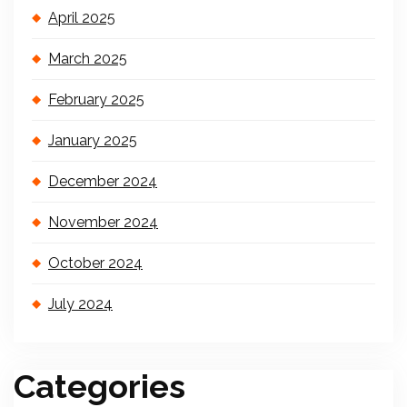
April 2025
March 2025
February 2025
January 2025
December 2024
November 2024
October 2024
July 2024
Categories