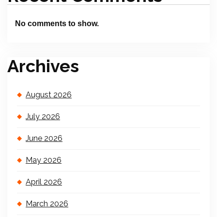
No comments to show.
Archives
August 2026
July 2026
June 2026
May 2026
April 2026
March 2026