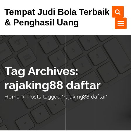
S
Tempat Judi Bola Terbaik
k
i
& Penghasil Uang
p
t
o
c
o
n
t
Tag Archives:
e
n
rajaking88 daftar
t
Home
Posts tagged "rajaking88 daftar"