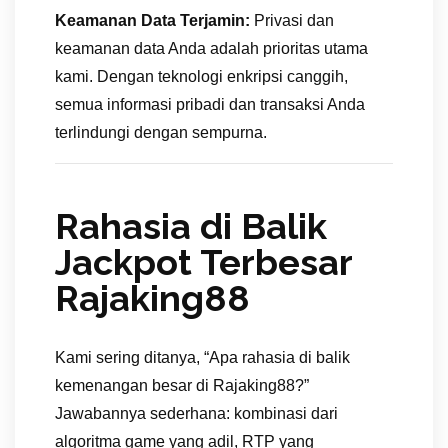
Keamanan Data Terjamin:
Privasi dan
keamanan data Anda adalah prioritas utama
kami. Dengan teknologi enkripsi canggih,
semua informasi pribadi dan transaksi Anda
terlindungi dengan sempurna.
Rahasia di Balik
Jackpot Terbesar
Rajaking88
Kami sering ditanya, “Apa rahasia di balik
kemenangan besar di Rajaking88?”
Jawabannya sederhana: kombinasi dari
algoritma game yang adil, RTP yang