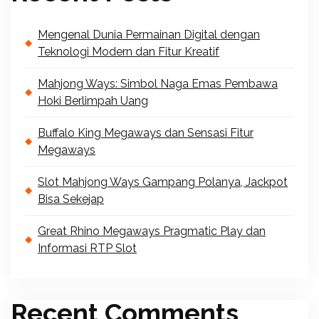
Mengenal Dunia Permainan Digital dengan
Teknologi Modern dan Fitur Kreatif
Mahjong Ways: Simbol Naga Emas Pembawa
Hoki Berlimpah Uang
Buffalo King Megaways dan Sensasi Fitur
Megaways
Slot Mahjong Ways Gampang Polanya, Jackpot
Bisa Sekejap
Great Rhino Megaways Pragmatic Play dan
Informasi RTP Slot
Recent Comments