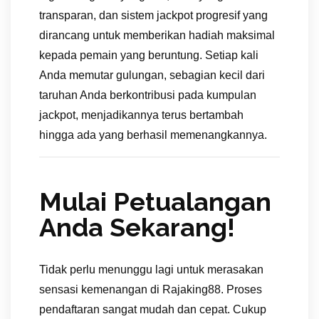
transparan, dan sistem jackpot progresif yang
dirancang untuk memberikan hadiah maksimal
kepada pemain yang beruntung. Setiap kali
Anda memutar gulungan, sebagian kecil dari
taruhan Anda berkontribusi pada kumpulan
jackpot, menjadikannya terus bertambah
hingga ada yang berhasil memenangkannya.
Mulai Petualangan
Anda Sekarang!
Tidak perlu menunggu lagi untuk merasakan
sensasi kemenangan di Rajaking88. Proses
pendaftaran sangat mudah dan cepat. Cukup