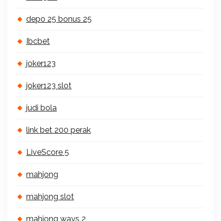
depo 25 bonus 25
Ibcbet
joker123
joker123 slot
judi bola
link bet 200 perak
LiveScore 5
mahjong
mahjong slot
mahjong ways 2