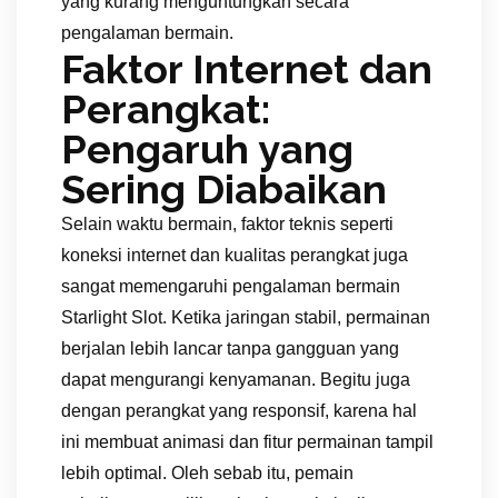
yang kurang menguntungkan secara
pengalaman bermain.
Faktor Internet dan
Perangkat:
Pengaruh yang
Sering Diabaikan
Selain waktu bermain, faktor teknis seperti
koneksi internet dan kualitas perangkat juga
sangat memengaruhi pengalaman bermain
Starlight Slot. Ketika jaringan stabil, permainan
berjalan lebih lancar tanpa gangguan yang
dapat mengurangi kenyamanan. Begitu juga
dengan perangkat yang responsif, karena hal
ini membuat animasi dan fitur permainan tampil
lebih optimal. Oleh sebab itu, pemain