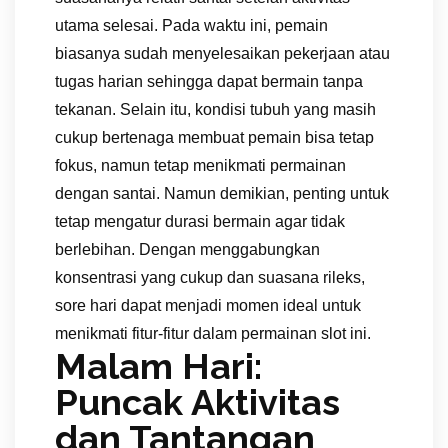
utama selesai. Pada waktu ini, pemain
biasanya sudah menyelesaikan pekerjaan atau
tugas harian sehingga dapat bermain tanpa
tekanan. Selain itu, kondisi tubuh yang masih
cukup bertenaga membuat pemain bisa tetap
fokus, namun tetap menikmati permainan
dengan santai. Namun demikian, penting untuk
tetap mengatur durasi bermain agar tidak
berlebihan. Dengan menggabungkan
konsentrasi yang cukup dan suasana rileks,
sore hari dapat menjadi momen ideal untuk
menikmati fitur-fitur dalam permainan slot ini.
Malam Hari:
Puncak Aktivitas
dan Tantangan