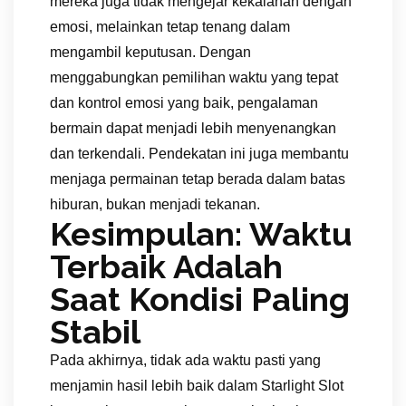
mereka juga tidak mengejar kekalahan dengan
emosi, melainkan tetap tenang dalam
mengambil keputusan. Dengan
menggabungkan pemilihan waktu yang tepat
dan kontrol emosi yang baik, pengalaman
bermain dapat menjadi lebih menyenangkan
dan terkendali. Pendekatan ini juga membantu
menjaga permainan tetap berada dalam batas
hiburan, bukan menjadi tekanan.
Kesimpulan: Waktu
Terbaik Adalah
Saat Kondisi Paling
Stabil
Pada akhirnya, tidak ada waktu pasti yang
menjamin hasil lebih baik dalam Starlight Slot