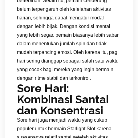
berlebihan. Selain itu, pemain cenderung
belum terpengaruh oleh kelelahan aktivitas
harian, sehingga dapat mengatur modal
dengan lebih bijak. Dengan kondisi mental
yang lebih segar, pemain biasanya lebih sabar
dalam menentukan jumlah spin dan tidak
mudah terpancing emosi. Oleh karena itu, pagi
hari sering dianggap sebagai salah satu waktu
yang cocok bagi mereka yang ingin bermain
dengan ritme stabil dan terkontrol.
Sore Hari:
Kombinasi Santai
dan Konsentrasi
Sore hari juga menjadi waktu yang cukup
populer untuk bermain Starlight Slot karena
suasananya relatif santai setelah aktivitas