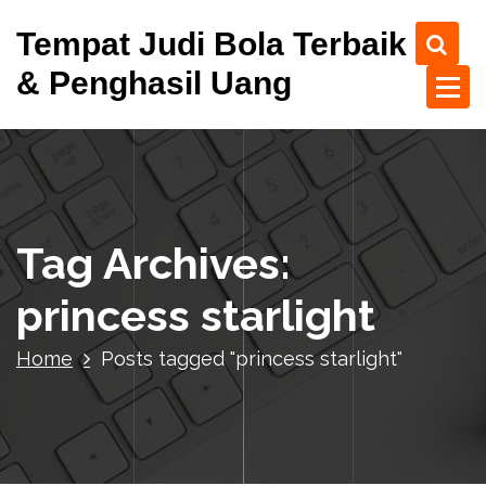
S
Tempat Judi Bola Terbaik
k
i
& Penghasil Uang
p
t
o
c
o
n
t
Tag Archives:
e
n
princess starlight
t
Home
Posts tagged "princess starlight"