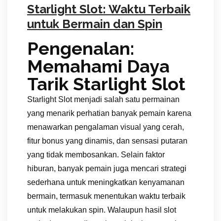
Starlight Slot: Waktu Terbaik
untuk Bermain dan Spin
Pengenalan:
Memahami Daya
Tarik Starlight Slot
Starlight Slot menjadi salah satu permainan
yang menarik perhatian banyak pemain karena
menawarkan pengalaman visual yang cerah,
fitur bonus yang dinamis, dan sensasi putaran
yang tidak membosankan. Selain faktor
hiburan, banyak pemain juga mencari strategi
sederhana untuk meningkatkan kenyamanan
bermain, termasuk menentukan waktu terbaik
untuk melakukan spin. Walaupun hasil slot