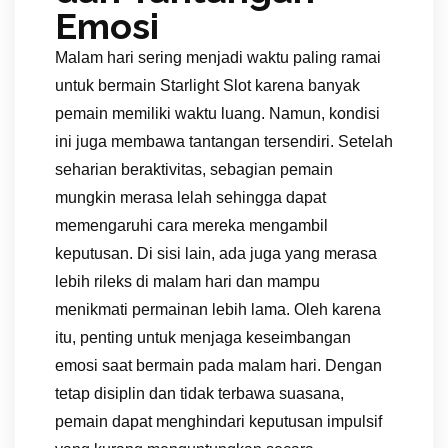
Emosi
Malam hari sering menjadi waktu paling ramai
untuk bermain Starlight Slot karena banyak
pemain memiliki waktu luang. Namun, kondisi
ini juga membawa tantangan tersendiri. Setelah
seharian beraktivitas, sebagian pemain
mungkin merasa lelah sehingga dapat
memengaruhi cara mereka mengambil
keputusan. Di sisi lain, ada juga yang merasa
lebih rileks di malam hari dan mampu
menikmati permainan lebih lama. Oleh karena
itu, penting untuk menjaga keseimbangan
emosi saat bermain pada malam hari. Dengan
tetap disiplin dan tidak terbawa suasana,
pemain dapat menghindari keputusan impulsif