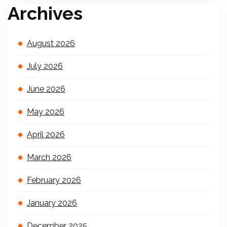
Archives
August 2026
July 2026
June 2026
May 2026
April 2026
March 2026
February 2026
January 2026
December 2025