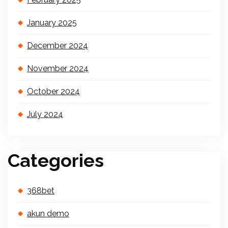
January 2025
December 2024
November 2024
October 2024
July 2024
Categories
368bet
akun demo