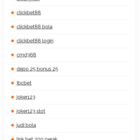
clickbet88
clickbet88 bola
clickbet88 login
cmd368
depo 25 bonus 25
Ibcbet
joker123
joker123 slot
judi bola
link bet 200 perak