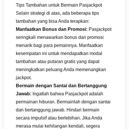
Tips Tambahan untuk Bermain Pasjackpot
Selain strategi di atas, ada beberapa tips
tambahan yang bisa Anda terapkan:
Manfaatkan Bonus dan Promosi:
Pasjackpot
seringkali menawarkan bonus dan promosi
menarik bagi para pemainnya. Manfaatkan
kesempatan ini untuk mendapatkan modal
tambahan atau putaran gratis yang dapat
meningkatkan peluang Anda memenangkan
jackpot.
Bermain dengan Santai dan Bertanggung
Jawab:
Ingatlah bahwa Pasjackpot adalah
permainan hiburan. Bermainlah dengan santai
dan bertanggung jawab. Hindari bermain
secara impulsif atau berlebihan. Jika Anda
merasa mulai kehilangan kendali, segera