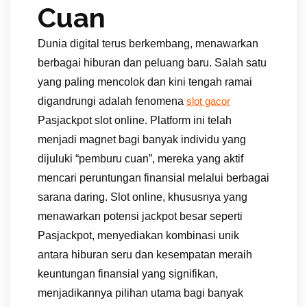
Cuan
Dunia digital terus berkembang, menawarkan
berbagai hiburan dan peluang baru. Salah satu
yang paling mencolok dan kini tengah ramai
digandrungi adalah fenomena
slot gacor
Pasjackpot slot online. Platform ini telah
menjadi magnet bagi banyak individu yang
dijuluki “pemburu cuan”, mereka yang aktif
mencari peruntungan finansial melalui berbagai
sarana daring. Slot online, khususnya yang
menawarkan potensi jackpot besar seperti
Pasjackpot, menyediakan kombinasi unik
antara hiburan seru dan kesempatan meraih
keuntungan finansial yang signifikan,
menjadikannya pilihan utama bagi banyak