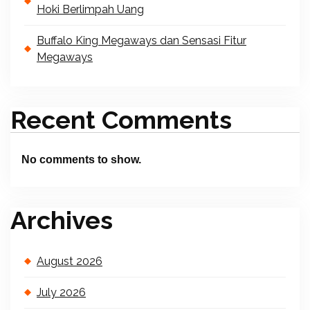
Hoki Berlimpah Uang
Buffalo King Megaways dan Sensasi Fitur
Megaways
Recent Comments
No comments to show.
Archives
August 2026
July 2026