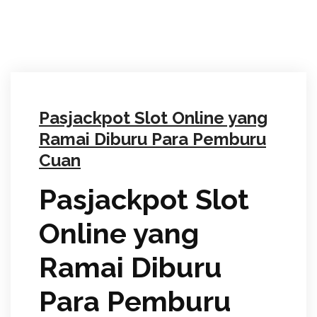
Pasjackpot Slot Online yang
Ramai Diburu Para Pemburu
Cuan
Pasjackpot Slot
Online yang
Ramai Diburu
Para Pemburu