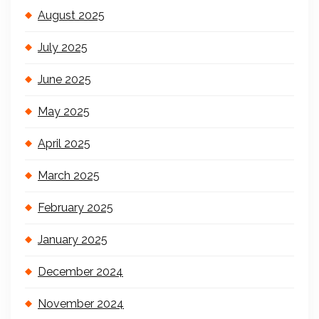
August 2025
July 2025
June 2025
May 2025
April 2025
March 2025
February 2025
January 2025
December 2024
November 2024