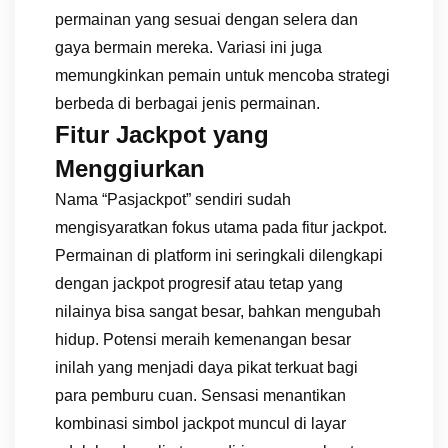
permainan yang sesuai dengan selera dan
gaya bermain mereka. Variasi ini juga
memungkinkan pemain untuk mencoba strategi
berbeda di berbagai jenis permainan.
Fitur Jackpot yang
Menggiurkan
Nama “Pasjackpot” sendiri sudah
mengisyaratkan fokus utama pada fitur jackpot.
Permainan di platform ini seringkali dilengkapi
dengan jackpot progresif atau tetap yang
nilainya bisa sangat besar, bahkan mengubah
hidup. Potensi meraih kemenangan besar
inilah yang menjadi daya pikat terkuat bagi
para pemburu cuan. Sensasi menantikan
kombinasi simbol jackpot muncul di layar