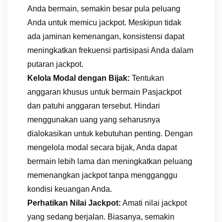
Anda bermain, semakin besar pula peluang
Anda untuk memicu jackpot. Meskipun tidak
ada jaminan kemenangan, konsistensi dapat
meningkatkan frekuensi partisipasi Anda dalam
putaran jackpot.
Kelola Modal dengan Bijak:
Tentukan
anggaran khusus untuk bermain Pasjackpot
dan patuhi anggaran tersebut. Hindari
menggunakan uang yang seharusnya
dialokasikan untuk kebutuhan penting. Dengan
mengelola modal secara bijak, Anda dapat
bermain lebih lama dan meningkatkan peluang
memenangkan jackpot tanpa mengganggu
kondisi keuangan Anda.
Perhatikan Nilai Jackpot:
Amati nilai jackpot
yang sedang berjalan. Biasanya, semakin