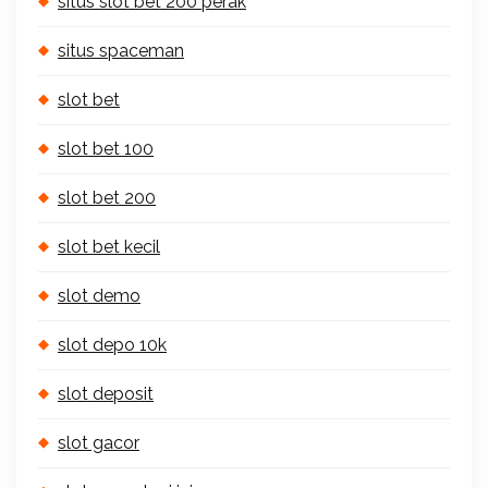
situs slot bet 200 perak
situs spaceman
slot bet
slot bet 100
slot bet 200
slot bet kecil
slot demo
slot depo 10k
slot deposit
slot gacor