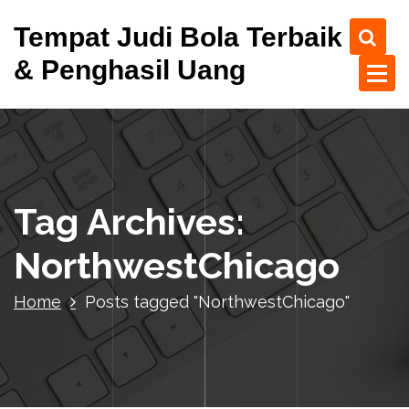
S
Tempat Judi Bola Terbaik
k
i
& Penghasil Uang
p
t
o
c
o
n
t
Tag Archives:
e
n
NorthwestChicago
t
Home
Posts tagged "NorthwestChicago"