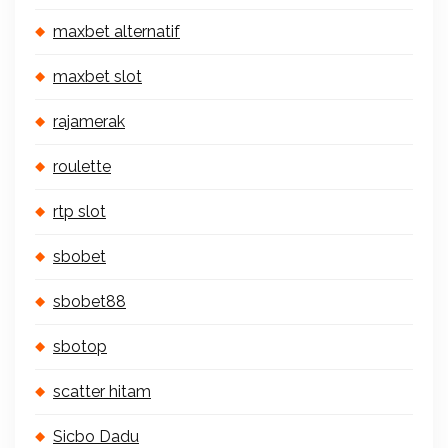
maxbet alternatif
maxbet slot
rajamerak
roulette
rtp slot
sbobet
sbobet88
sbotop
scatter hitam
Sicbo Dadu