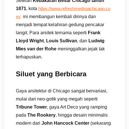
Setelah
Kebakaran Besar Chicago tahun
1871
, kota
https://www.refreshmedspachicago.co
ini membangun kembali dirinya dan
m/
menjadi tempat kelahiran gedung pencakar
langit. Para arsitek ternama seperti
Frank
Lloyd Wright
,
Louis Sullivan
, dan
Ludwig
Mies van der Rohe
meninggalkan jejak tak
terhapuskan.
Siluet yang Berbicara
Gaya arsitektur di Chicago sangat bervariasi,
mulai dari neo-gotik yang megah seperti
Tribune Tower
, gaya Art Deco yang ramping
pada
The Rookery
, hingga desain minimalis
modern dari
John Hancock Center
(sekarang