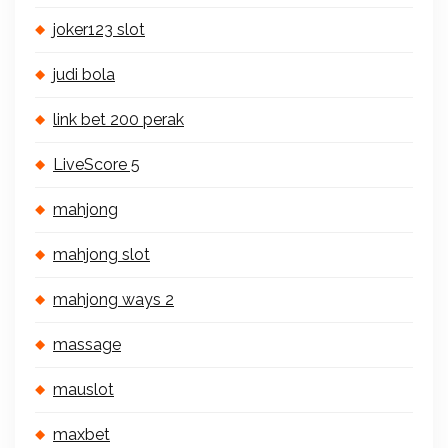
joker123 slot
judi bola
link bet 200 perak
LiveScore 5
mahjong
mahjong slot
mahjong ways 2
massage
mauslot
maxbet