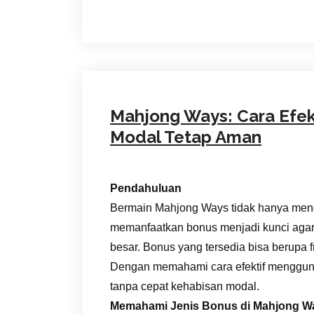
Mahjong Ways: Cara Efe
Modal Tetap Aman
Pendahuluan
Bermain Mahjong Ways tidak hanya meng
memanfaatkan bonus menjadi kunci agar
besar. Bonus yang tersedia bisa berupa f
Dengan memahami cara efektif mengguna
tanpa cepat kehabisan modal.
Memahami Jenis Bonus di Mahjong W