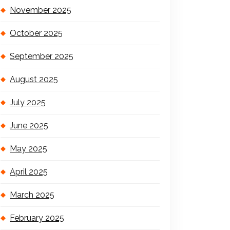
November 2025
October 2025
September 2025
August 2025
July 2025
June 2025
May 2025
April 2025
March 2025
February 2025