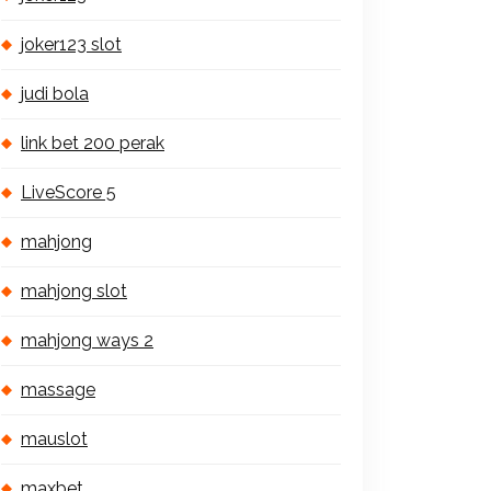
joker123 slot
judi bola
link bet 200 perak
LiveScore 5
mahjong
mahjong slot
mahjong ways 2
massage
mauslot
maxbet