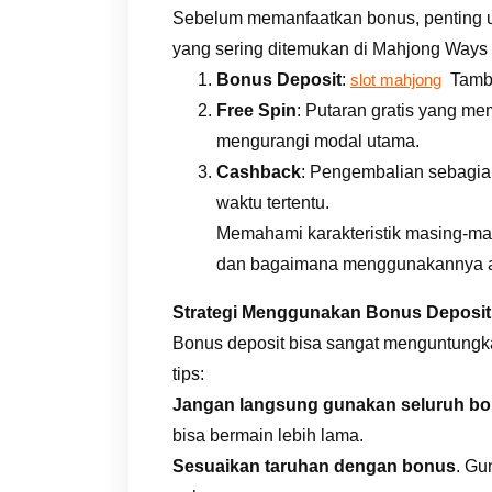
Sebelum memanfaatkan bonus, penting 
yang sering ditemukan di Mahjong Ways a
Bonus Deposit
:
Tambah
slot mahjong
Free Spin
: Putaran gratis yang 
mengurangi modal utama.
Cashback
: Pengembalian sebagia
waktu tertentu.
Memahami karakteristik masing-m
dan bagaimana menggunakannya a
Strategi Menggunakan Bonus Deposit
Bonus deposit bisa sangat menguntungka
tips:
Jangan langsung gunakan seluruh b
bisa bermain lebih lama.
Sesuaikan taruhan dengan bonus
. Gu