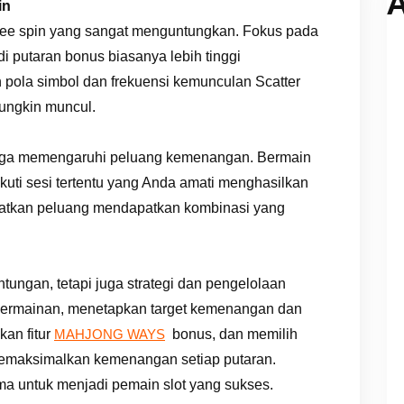
A
in
free spin yang sangat menguntungkan. Fokus pada
i putaran bonus biasanya lebih tinggi
n pola simbol dan frekuensi kemunculan Scatter
mungkin muncul.
n juga memengaruhi peluang kemenangan. Bermain
gikuti sesi tertentu yang Anda amati menghasilkan
katkan peluang mendapatkan kombinasi yang
ungan, tetapi juga strategi dan pengelolaan
rmainan, menetapkan target kemenangan dan
an fitur
bonus, dan memilih
MAHJONG WAYS
memaksimalkan kemenangan setiap putaran.
ma untuk menjadi pemain slot yang sukses.