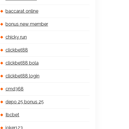
baccarat online
bonus new member
chicky run
clickbet88
clickbet88 bola
clickbet88 login
cmd368
depo 25 bonus 25
Ibcbet
joker123