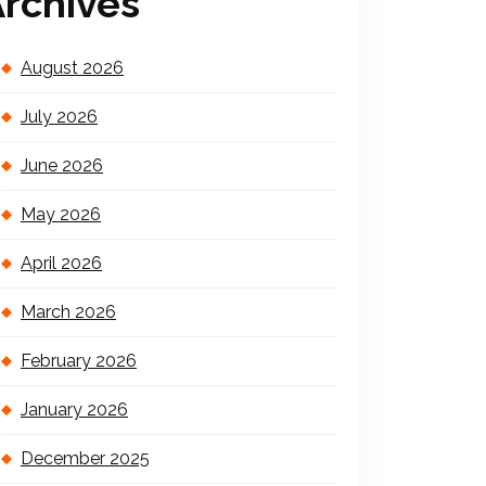
rchives
August 2026
July 2026
June 2026
May 2026
April 2026
March 2026
February 2026
January 2026
December 2025