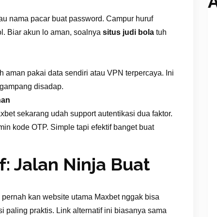
A
tau nama pacar buat password. Campur huruf
ol. Biar akun lo aman, soalnya
situs judi bola
tuh
bih aman pakai data sendiri atau VPN terpercaya. Ini
 gampang disadap.
han
bet sekarang udah support autentikasi dua faktor.
rimin kode OTP. Simple tapi efektif banget buat
f: Jalan Ninja Buat
sti pernah kan website utama Maxbet nggak bisa
si paling praktis. Link alternatif ini biasanya sama