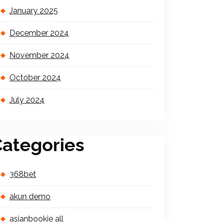
January 2025
December 2024
November 2024
October 2024
July 2024
ategories
368bet
akun demo
asianbookie all