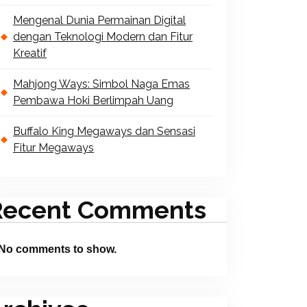
Mengenal Dunia Permainan Digital
dengan Teknologi Modern dan Fitur
Kreatif
Mahjong Ways: Simbol Naga Emas
Pembawa Hoki Berlimpah Uang
Buffalo King Megaways dan Sensasi
Fitur Megaways
Recent Comments
No comments to show.