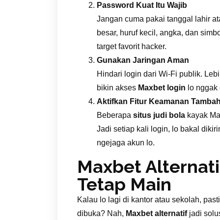
Password Kuat Itu Wajib
Jangan cuma pakai tanggal lahir a
besar, huruf kecil, angka, dan simb
target favorit hacker.
Gunakan Jaringan Aman
Hindari login dari Wi-Fi publik. Le
bikin akses
Maxbet login
lo nggak
Aktifkan Fitur Keamanan Tamba
Beberapa
situs judi bola
kayak Max
Jadi setiap kali login, lo bakal diki
ngejaga akun lo.
Maxbet Alternati
Tetap Main
Kalau lo lagi di kantor atau sekolah, pa
dibuka? Nah,
Maxbet alternatif
jadi solu