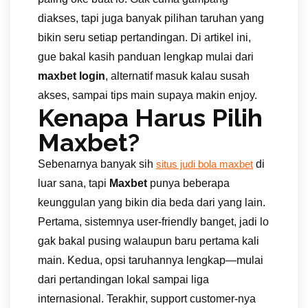
diakses, tapi juga banyak pilihan taruhan yang
bikin seru setiap pertandingan. Di artikel ini,
gue bakal kasih panduan lengkap mulai dari
maxbet login
, alternatif masuk kalau susah
akses, sampai tips main supaya makin enjoy.
Kenapa Harus Pilih
Maxbet?
Sebenarnya banyak sih
di
situs judi bola maxbet
luar sana, tapi
Maxbet
punya beberapa
keunggulan yang bikin dia beda dari yang lain.
Pertama, sistemnya user-friendly banget, jadi lo
gak bakal pusing walaupun baru pertama kali
main. Kedua, opsi taruhannya lengkap—mulai
dari pertandingan lokal sampai liga
internasional. Terakhir, support customer-nya