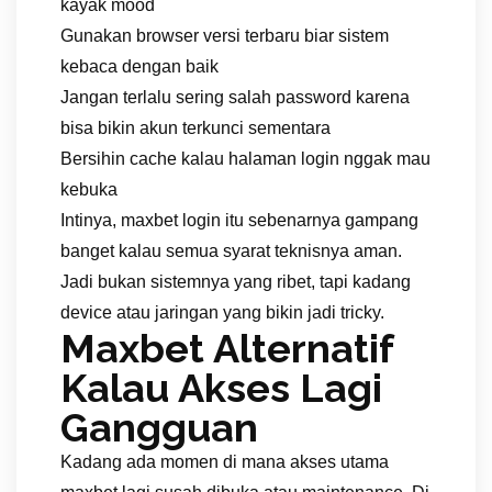
kayak mood
Gunakan browser versi terbaru biar sistem
kebaca dengan baik
Jangan terlalu sering salah password karena
bisa bikin akun terkunci sementara
Bersihin cache kalau halaman login nggak mau
kebuka
Intinya, maxbet login itu sebenarnya gampang
banget kalau semua syarat teknisnya aman.
Jadi bukan sistemnya yang ribet, tapi kadang
device atau jaringan yang bikin jadi tricky.
Maxbet Alternatif
Kalau Akses Lagi
Gangguan
Kadang ada momen di mana akses utama