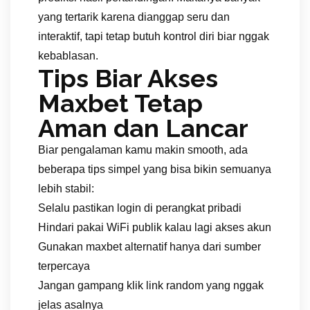
yang tertarik karena dianggap seru dan
interaktif, tapi tetap butuh kontrol diri biar nggak
kebablasan.
Tips Biar Akses
Maxbet Tetap
Aman dan Lancar
Biar pengalaman kamu makin smooth, ada
beberapa tips simpel yang bisa bikin semuanya
lebih stabil:
Selalu pastikan login di perangkat pribadi
Hindari pakai WiFi publik kalau lagi akses akun
Gunakan maxbet alternatif hanya dari sumber
terpercaya
Jangan gampang klik link random yang nggak
jelas asalnya