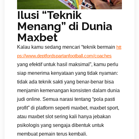
Ilusi “Teknik
Menang” di Dunia
Maxbet
Kalau kamu sedang mencari “teknik bermain
htt
ps://www.deptfordspartanfootball.com/coaches
yang efektif untuk hasil maksimal”, kamu perlu
siap menerima kenyataan yang tidak nyaman:
tidak ada teknik sakti yang benar-benar bisa
menjamin kemenangan konsisten dalam dunia
judi online. Semua narasi tentang “pola pasti
profit” di platform seperti maxbet, maxbet sport,
atau maxbet slot sering kali hanya jebakan
psikologis yang sengaja dibentuk untuk
membuat pemain terus kembali.