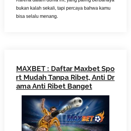
bukan kalah sekali, tapi percaya bahwa kamu
bisa selalu menang.
MAXBET : Daftar Maxbet Spo
rt Mudah Tanpa Ribet, Anti Dr
ama Anti Ribet Banget