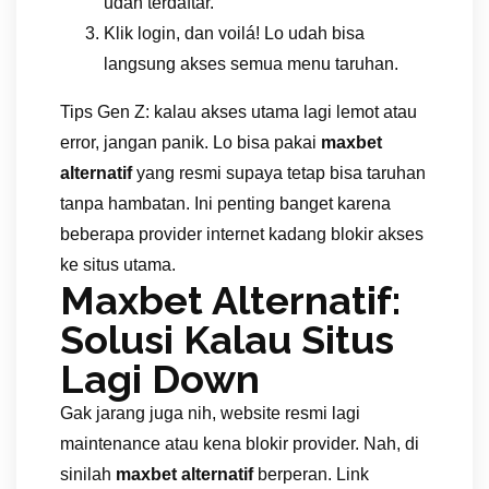
udah terdaftar.
Klik login, dan voilá! Lo udah bisa
langsung akses semua menu taruhan.
Tips Gen Z: kalau akses utama lagi lemot atau
error, jangan panik. Lo bisa pakai
maxbet
alternatif
yang resmi supaya tetap bisa taruhan
tanpa hambatan. Ini penting banget karena
beberapa provider internet kadang blokir akses
ke situs utama.
Maxbet Alternatif:
Solusi Kalau Situs
Lagi Down
Gak jarang juga nih, website resmi lagi
maintenance atau kena blokir provider. Nah, di
sinilah
maxbet alternatif
berperan. Link