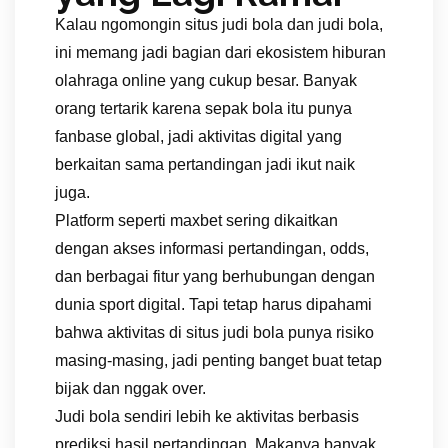
Kalau ngomongin situs judi bola dan judi bola,
ini memang jadi bagian dari ekosistem hiburan
olahraga online yang cukup besar. Banyak
orang tertarik karena sepak bola itu punya
fanbase global, jadi aktivitas digital yang
berkaitan sama pertandingan jadi ikut naik
juga.
Platform seperti maxbet sering dikaitkan
dengan akses informasi pertandingan, odds,
dan berbagai fitur yang berhubungan dengan
dunia sport digital. Tapi tetap harus dipahami
bahwa aktivitas di situs judi bola punya risiko
masing-masing, jadi penting banget buat tetap
bijak dan nggak over.
Judi bola sendiri lebih ke aktivitas berbasis
prediksi hasil pertandingan. Makanya banyak