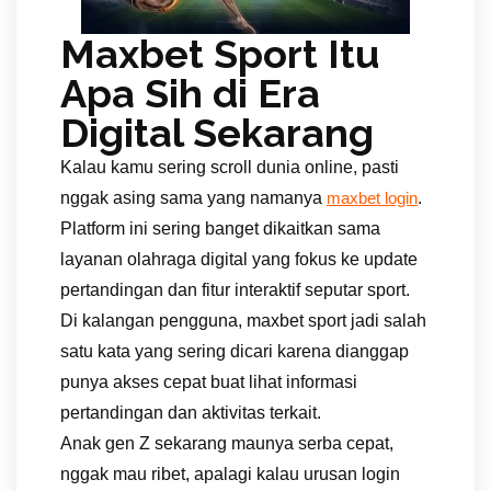
Maxbet Sport Itu
Apa Sih di Era
Digital Sekarang
Kalau kamu sering scroll dunia online, pasti
nggak asing sama yang namanya
.
maxbet login
Platform ini sering banget dikaitkan sama
layanan olahraga digital yang fokus ke update
pertandingan dan fitur interaktif seputar sport.
Di kalangan pengguna, maxbet sport jadi salah
satu kata yang sering dicari karena dianggap
punya akses cepat buat lihat informasi
pertandingan dan aktivitas terkait.
Anak gen Z sekarang maunya serba cepat,
nggak mau ribet, apalagi kalau urusan login