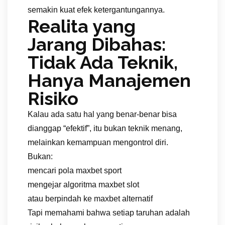
semakin kuat efek ketergantungannya.
Realita yang
Jarang Dibahas:
Tidak Ada Teknik,
Hanya Manajemen
Risiko
Kalau ada satu hal yang benar-benar bisa
dianggap “efektif”, itu bukan teknik menang,
melainkan kemampuan mengontrol diri.
Bukan:
mencari pola maxbet sport
mengejar algoritma maxbet slot
atau berpindah ke maxbet alternatif
Tapi memahami bahwa setiap taruhan adalah