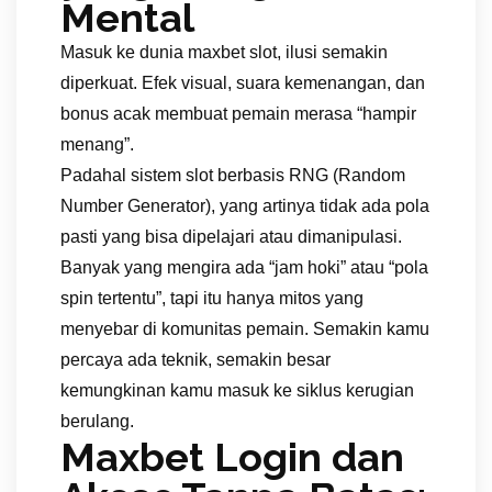
Mental
Masuk ke dunia maxbet slot, ilusi semakin
diperkuat. Efek visual, suara kemenangan, dan
bonus acak membuat pemain merasa “hampir
menang”.
Padahal sistem slot berbasis RNG (Random
Number Generator), yang artinya tidak ada pola
pasti yang bisa dipelajari atau dimanipulasi.
Banyak yang mengira ada “jam hoki” atau “pola
spin tertentu”, tapi itu hanya mitos yang
menyebar di komunitas pemain. Semakin kamu
percaya ada teknik, semakin besar
kemungkinan kamu masuk ke siklus kerugian
berulang.
Maxbet Login dan