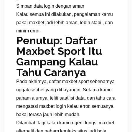
Simpan data login dengan aman
Kalau semua ini dilakukan, pengalaman kamu
pakai maxbet jadi lebih aman, lebih stabil, dan
minim error.
Penutup: Daftar
Maxbet Sport Itu
Gampang Kalau
Tahu Caranya
Pada akhirnya, daftar maxbet sport sebenarnya
nggak seribet yang dibayangin. Selama kamu
paham alurnya, teliti saat isi data, dan tahu cara
mengatasi maxbet login kalau error, semuanya
bakal terasa jauh lebih mudah.
Ditambah lagi kalau kamu ngerti fungsi maxbet
alternatif dan paham konteks situs judi bola