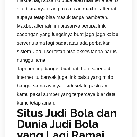
maxbet lagi susah dibuka atau maintenance. Di
situ biasanya orang mulai cari maxbet alternatif
supaya tetap bisa masuk tanpa hambatan.
Maxbet alternatif ini biasanya berupa link
cadangan yang fungsinya buat jaga-jaga kalau
server utama lagi padat atau ada perbaikan
sistem. Jadi user tetap bisa akses tanpa harus
nunggu lama.
Tapi penting banget buat hati-hati, karena di
internet itu banyak juga link palsu yang mirip
banget sama aslinya. Jadi selalu pastikan
kamu pakai sumber yang terpercaya biar data
kamu tetap aman.
Situs Judi Bola dan
Dunia Judi Bola
yang Lagi Ramai