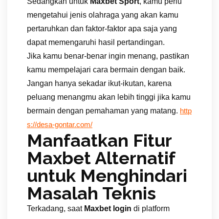
Sedangkan untuk
Maxbet Sport
, kamu perlu
mengetahui jenis olahraga yang akan kamu
pertaruhkan dan faktor-faktor apa saja yang
dapat memengaruhi hasil pertandingan.
Jika kamu benar-benar ingin menang, pastikan
kamu mempelajari cara bermain dengan baik.
Jangan hanya sekadar ikut-ikutan, karena
peluang menangmu akan lebih tinggi jika kamu
bermain dengan pemahaman yang matang.
http
s://desa-gontar.com/
Manfaatkan Fitur
Maxbet Alternatif
untuk Menghindari
Masalah Teknis
Terkadang, saat
Maxbet login
di platform