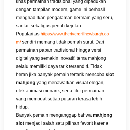
khas permainan tradisional yang dipadukan
dengan tampilan modern, game ini berhasil
menghadirkan pengalaman bermain yang seru,
santai, sekaligus penuh kejutan.
Popularitas
https://www.therivergrillnewburgh.co
sendiri memang tidak pernah surut. Dari
m/
permainan papan tradisional hingga versi
digital yang semakin inovatif, tema mahjong
selalu memiliki daya tarik tersendiri. Tidak
heran jika banyak pemain tertarik mencoba
slot
mahjong
yang menawarkan visual elegan,
efek animasi menarik, serta fitur permainan
yang membuat setiap putaran terasa lebih
hidup.
Banyak pemain menganggap bahwa
mahjong
slot
menjadi salah satu pilihan favorit karena