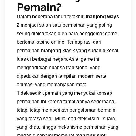
Pemain?
Dalam beberapa tahun terakhir,
mahjong ways
2
menjadi salah satu permainan yang paling
sering dibicarakan oleh para penggemar game
bertema kasino online. Terinspirasi dari
permainan
mahjong
klasik yang sudah dikenal
luas di berbagai negara Asia, game ini
menghadirkan nuansa tradisional yang
dipadukan dengan tampilan modern serta
animasi yang memanjakan mata.
Tidak sedikit pemain yang menyukai konsep
permainan ini karena tampilannya sederhana,
tetapi tetap memberikan pengalaman bermain
yang terasa seru. Mulai dari efek visual, suara
yang khas, hingga mekanisme permainan yang
mudah dipahami membuat
mahjong slot