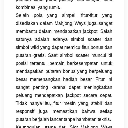
kombinasi yang rumit.
Selain pola yang simpel, fitur-fitur yang
disediakan dalam Mahjong Ways juga sangat
membantu dalam mendapatkan jackpot. Salah
satunya adalah adanya simbol scatter dan
simbol wild yang dapat memicu fitur bonus dan
putaran gratis. Saat simbol scatter muncul di
posisi tertentu, pemain berkesempatan untuk
mendapatkan putaran bonus yang berpeluang
besar memenangkan hadiah besar. Fitur ini
sangat penting karena dapat meningkatkan
peluang mendapatkan jackpot secara cepat.
Tidak hanya itu, fitur mesin yang stabil dan
responsif juga memastikan bahwa setiap
putaran berjalan lancar tanpa hambatan teknis.
Keunggulan utama dari Slot Mahjong Ways