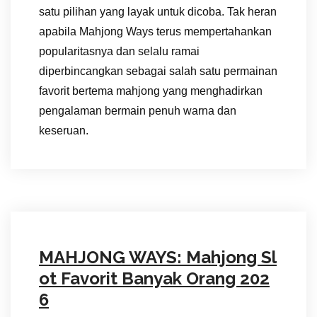
satu pilihan yang layak untuk dicoba. Tak heran
apabila Mahjong Ways terus mempertahankan
popularitasnya dan selalu ramai
diperbincangkan sebagai salah satu permainan
favorit bertema mahjong yang menghadirkan
pengalaman bermain penuh warna dan
keseruan.
MAHJONG WAYS: Mahjong Sl
ot Favorit Banyak Orang 202
6