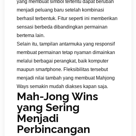
yang membuat simbol tertentu dapat berubah
menjadi peluang baru setelah kombinasi
berhasil terbentuk. Fitur seperti ini memberikan
sensasi berbeda dibandingkan permainan
bertema lain.
Selain itu, tampilan antarmuka yang responsif
membuat permainan tetap nyaman dimainkan
melalui berbagai perangkat, baik komputer
maupun smartphone. Fleksibilitas tersebut
menjadi nilai tambah yang membuat Mahjong
Ways semakin mudah diakses kapan saja.
Mah-Jong Wins
yang Sering
Menjadi
Perbincangan