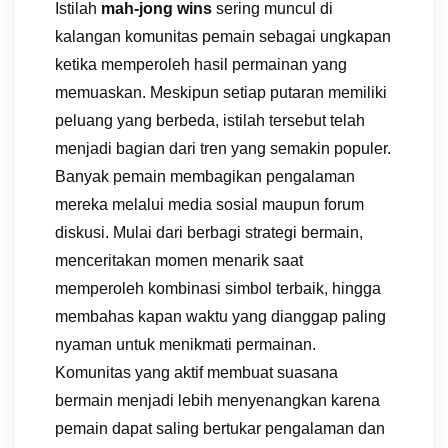
Istilah
mah-jong wins
sering muncul di
kalangan komunitas pemain sebagai ungkapan
ketika memperoleh hasil permainan yang
memuaskan. Meskipun setiap putaran memiliki
peluang yang berbeda, istilah tersebut telah
menjadi bagian dari tren yang semakin populer.
Banyak pemain membagikan pengalaman
mereka melalui media sosial maupun forum
diskusi. Mulai dari berbagi strategi bermain,
menceritakan momen menarik saat
memperoleh kombinasi simbol terbaik, hingga
membahas kapan waktu yang dianggap paling
nyaman untuk menikmati permainan.
Komunitas yang aktif membuat suasana
bermain menjadi lebih menyenangkan karena
pemain dapat saling bertukar pengalaman dan