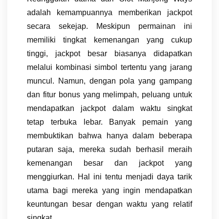
adalah kemampuannya memberikan jackpot
secara sekejap. Meskipun permainan ini
memiliki tingkat kemenangan yang cukup
tinggi, jackpot besar biasanya didapatkan
melalui kombinasi simbol tertentu yang jarang
muncul. Namun, dengan pola yang gampang
dan fitur bonus yang melimpah, peluang untuk
mendapatkan jackpot dalam waktu singkat
tetap terbuka lebar. Banyak pemain yang
membuktikan bahwa hanya dalam beberapa
putaran saja, mereka sudah berhasil meraih
kemenangan besar dan jackpot yang
menggiurkan. Hal ini tentu menjadi daya tarik
utama bagi mereka yang ingin mendapatkan
keuntungan besar dengan waktu yang relatif
singkat.