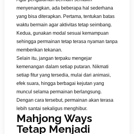
menyenangkan, ada beberapa hal sederhana
yang bisa diterapkan. Pertama, tentukan batas
waktu bermain agar aktivitas tetap seimbang.
Kedua, gunakan modal sesuai kemampuan
sehingga permainan tetap terasa nyaman tanpa
memberikan tekanan.
Selain itu, jangan terpaku mengejar
kemenangan dalam setiap putaran. Nikmati
setiap fitur yang tersedia, mulai dari animasi,
efek suara, hingga berbagai kejutan yang
muncul selama permainan berlangsung.
Dengan cara tersebut, permainan akan terasa
lebih santai sekaligus menghibur.
Mahjong Ways
Tetap Menjadi