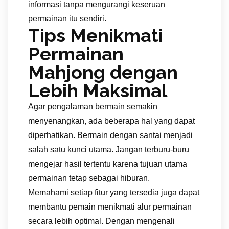
informasi tanpa mengurangi keseruan
permainan itu sendiri.
Tips Menikmati
Permainan
Mahjong dengan
Lebih Maksimal
Agar pengalaman bermain semakin
menyenangkan, ada beberapa hal yang dapat
diperhatikan. Bermain dengan santai menjadi
salah satu kunci utama. Jangan terburu-buru
mengejar hasil tertentu karena tujuan utama
permainan tetap sebagai hiburan.
Memahami setiap fitur yang tersedia juga dapat
membantu pemain menikmati alur permainan
secara lebih optimal. Dengan mengenali