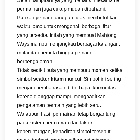
Selain tampilannya yang menarik, mekanisme
permainan juga cukup mudah dipahami.
Bahkan pemain baru pun tidak membutuhkan
waktu lama untuk mengenali berbagai fitur
yang tersedia. Inilah yang membuat Mahjong
Ways mampu menjangkau berbagai kalangan,
mulai dari pemula hingga pemain
berpengalaman.
Tidak sedikit pula yang memburu momen ketika
simbol
scatter hitam
muncul. Simbol ini sering
menjadi pembahasan di berbagai komunitas
karena dianggap mampu menghadirkan
pengalaman bermain yang lebih seru.
Walaupun hasil permainan tetap bergantung
pada sistem permainan dan faktor
keberuntungan, kehadiran simbol tersebut