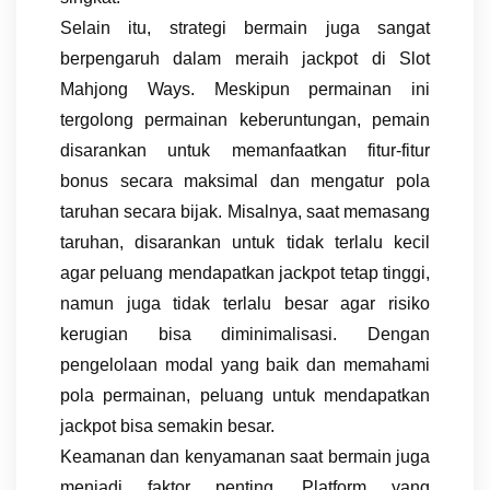
Selain itu, strategi bermain juga sangat
berpengaruh dalam meraih jackpot di Slot
Mahjong Ways. Meskipun permainan ini
tergolong permainan keberuntungan, pemain
disarankan untuk memanfaatkan fitur-fitur
bonus secara maksimal dan mengatur pola
taruhan secara bijak. Misalnya, saat memasang
taruhan, disarankan untuk tidak terlalu kecil
agar peluang mendapatkan jackpot tetap tinggi,
namun juga tidak terlalu besar agar risiko
kerugian bisa diminimalisasi. Dengan
pengelolaan modal yang baik dan memahami
pola permainan, peluang untuk mendapatkan
jackpot bisa semakin besar.
Keamanan dan kenyamanan saat bermain juga
menjadi faktor penting. Platform yang