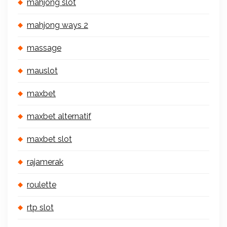
mahjong slot
mahjong ways 2
massage
mauslot
maxbet
maxbet alternatif
maxbet slot
rajamerak
roulette
rtp slot