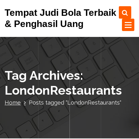
S
Tempat Judi Bola Terbaik
k
i
& Penghasil Uang
p
t
o
c
o
n
t
Tag Archives:
e
n
LondonRestaurants
t
Home
Posts tagged "LondonRestaurants"