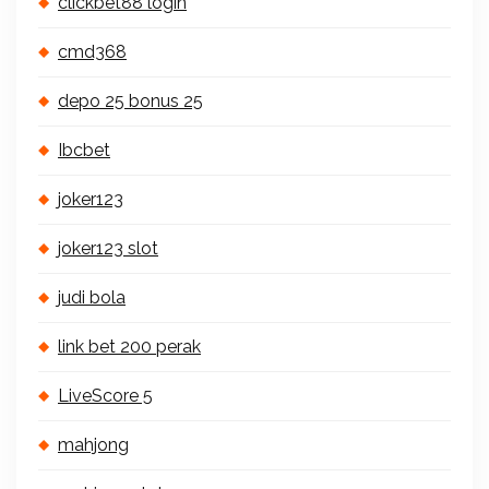
clickbet88 login
cmd368
depo 25 bonus 25
Ibcbet
joker123
joker123 slot
judi bola
link bet 200 perak
LiveScore 5
mahjong