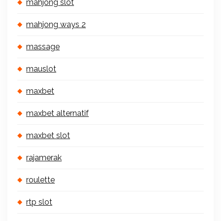
mahjong slot
mahjong ways 2
massage
mauslot
maxbet
maxbet alternatif
maxbet slot
rajamerak
roulette
rtp slot