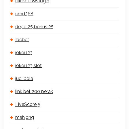
clickbet88 login
cmd368
depo 25 bonus 25
Ibcbet
joker123
joker123 slot
judi bola
link bet 200 perak
LiveScore 5
mahjong