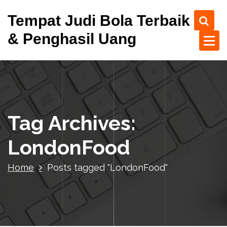
S
Tempat Judi Bola Terbaik
k
i
& Penghasil Uang
p
t
o
c
o
n
t
Tag Archives:
e
n
LondonFood
t
Home
Posts tagged "LondonFood"