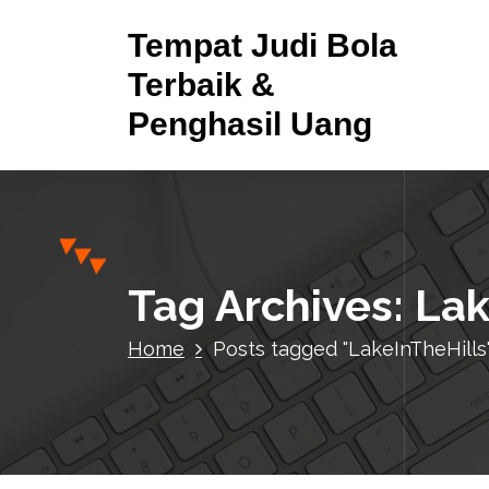
S
Tempat Judi Bola
k
i
Terbaik &
p
Penghasil Uang
t
o
c
o
n
t
e
Tag Archives: Lak
n
t
Home
Posts tagged "LakeInTheHills