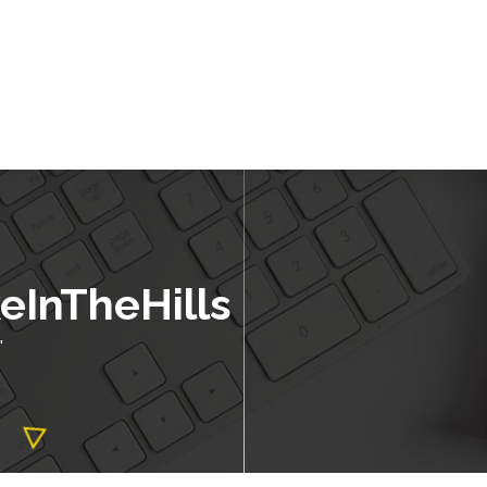
eInTheHills
"