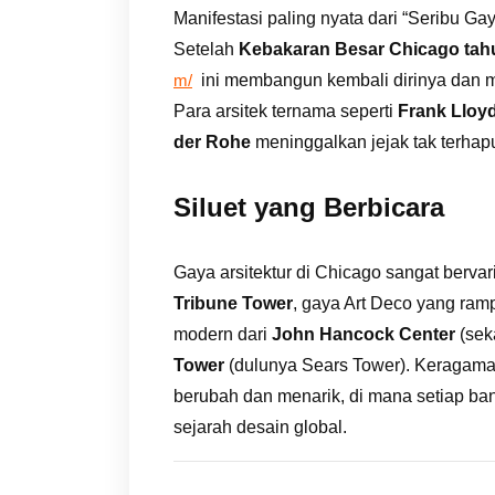
Manifestasi paling nyata dari “Seribu Ga
Setelah
Kebakaran Besar Chicago tah
ini membangun kembali dirinya dan me
m/
Para arsitek ternama seperti
Frank Lloy
der Rohe
meninggalkan jejak tak terhap
Siluet yang Berbicara
Gaya arsitektur di Chicago sangat bervar
Tribune Tower
, gaya Art Deco yang ra
modern dari
John Hancock Center
(sek
Tower
(dulunya Sears Tower). Keragama
berubah dan menarik, di mana setiap b
sejarah desain global.