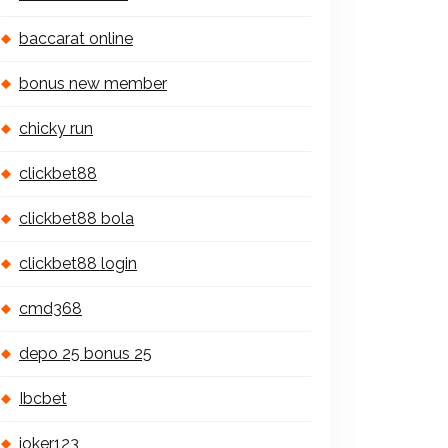
baccarat online
bonus new member
chicky run
clickbet88
clickbet88 bola
clickbet88 login
cmd368
depo 25 bonus 25
Ibcbet
joker123