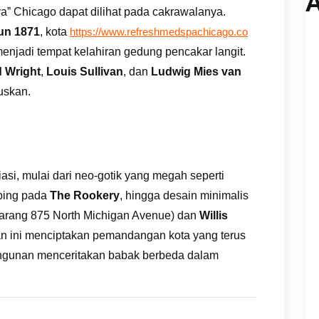
A
ya” Chicago dapat dilihat pada cakrawalanya.
un 1871
, kota
https://www.refreshmedspachicago.co
njadi tempat kelahiran gedung pencakar langit.
d Wright
,
Louis Sullivan
, dan
Ludwig Mies van
uskan.
iasi, mulai dari neo-gotik yang megah seperti
mping pada
The Rookery
, hingga desain minimalis
arang 875 North Michigan Avenue) dan
Willis
n ini menciptakan pemandangan kota yang terus
angunan menceritakan babak berbeda dalam