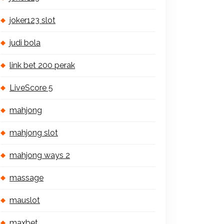
joker123 slot
judi bola
link bet 200 perak
LiveScore 5
mahjong
mahjong slot
mahjong ways 2
massage
mauslot
maxbet