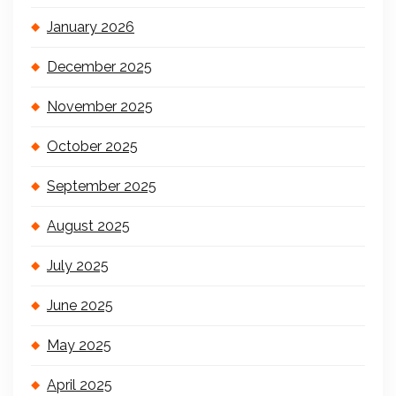
January 2026
December 2025
November 2025
October 2025
September 2025
August 2025
July 2025
June 2025
May 2025
April 2025