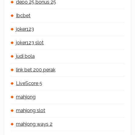
depo 25 bonus 25
Ibcbet
joker123
joker123 slot
judi bola
link bet 200 perak
LiveScore 5
mahjong
mahjong slot
mahjong ways 2