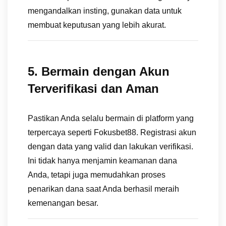
mengandalkan insting, gunakan data untuk
membuat keputusan yang lebih akurat.
5. Bermain dengan Akun
Terverifikasi dan Aman
Pastikan Anda selalu bermain di platform yang
terpercaya seperti Fokusbet88. Registrasi akun
dengan data yang valid dan lakukan verifikasi.
Ini tidak hanya menjamin keamanan dana
Anda, tetapi juga memudahkan proses
penarikan dana saat Anda berhasil meraih
kemenangan besar.