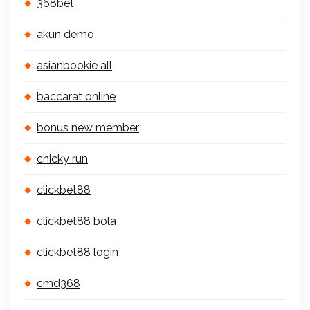
368bet
akun demo
asianbookie all
baccarat online
bonus new member
chicky run
clickbet88
clickbet88 bola
clickbet88 login
cmd368