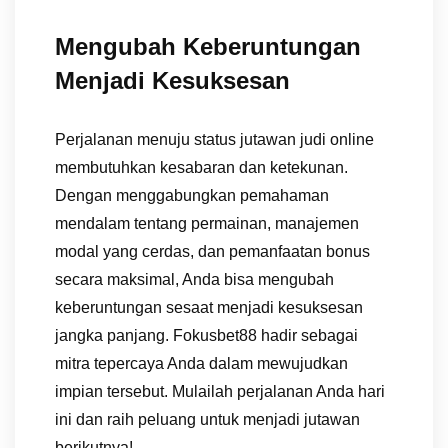
Mengubah Keberuntungan
Menjadi Kesuksesan
Perjalanan menuju status jutawan judi online
membutuhkan kesabaran dan ketekunan.
Dengan menggabungkan pemahaman
mendalam tentang permainan, manajemen
modal yang cerdas, dan pemanfaatan bonus
secara maksimal, Anda bisa mengubah
keberuntungan sesaat menjadi kesuksesan
jangka panjang. Fokusbet88 hadir sebagai
mitra tepercaya Anda dalam mewujudkan
impian tersebut. Mulailah perjalanan Anda hari
ini dan raih peluang untuk menjadi jutawan
berikutnya!