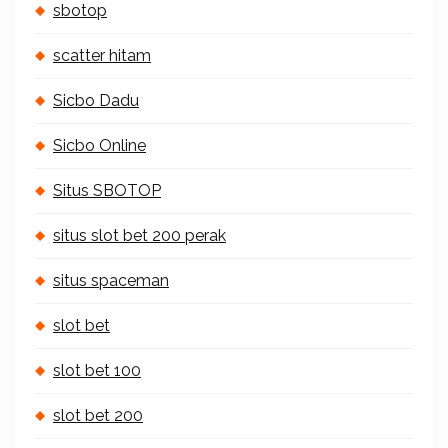
sbotop
scatter hitam
Sicbo Dadu
Sicbo Online
Situs SBOTOP
situs slot bet 200 perak
situs spaceman
slot bet
slot bet 100
slot bet 200