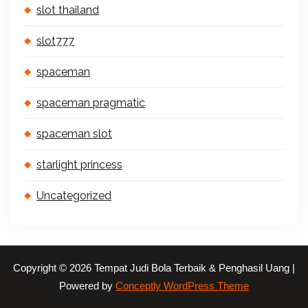
slot thailand
slot777
spaceman
spaceman pragmatic
spaceman slot
starlight princess
Uncategorized
Copyright © 2026 Tempat Judi Bola Terbaik & Penghasil Uang |
Powered by
Conceptly WordPress Theme