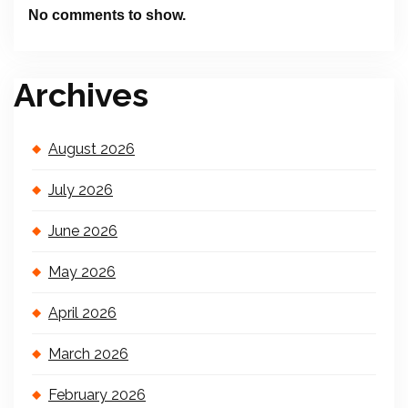
No comments to show.
Archives
August 2026
July 2026
June 2026
May 2026
April 2026
March 2026
February 2026