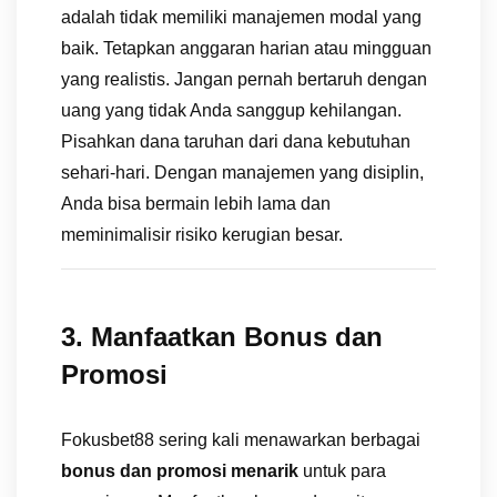
adalah tidak memiliki manajemen modal yang
baik. Tetapkan anggaran harian atau mingguan
yang realistis. Jangan pernah bertaruh dengan
uang yang tidak Anda sanggup kehilangan.
Pisahkan dana taruhan dari dana kebutuhan
sehari-hari. Dengan manajemen yang disiplin,
Anda bisa bermain lebih lama dan
meminimalisir risiko kerugian besar.
3. Manfaatkan Bonus dan
Promosi
Fokusbet88 sering kali menawarkan berbagai
bonus dan promosi menarik
untuk para