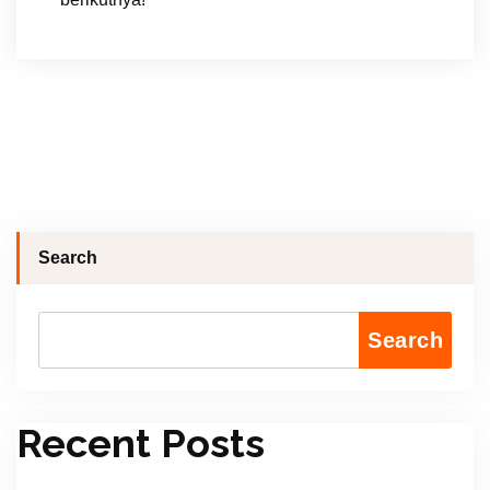
Search
Search
Recent Posts