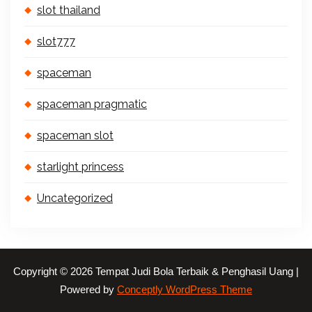
slot thailand
slot777
spaceman
spaceman pragmatic
spaceman slot
starlight princess
Uncategorized
Copyright © 2026 Tempat Judi Bola Terbaik & Penghasil Uang |
Powered by
Conceptly WordPress Theme