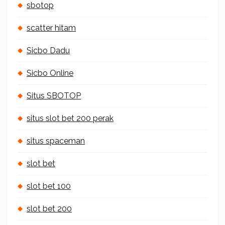
sbotop
scatter hitam
Sicbo Dadu
Sicbo Online
Situs SBOTOP
situs slot bet 200 perak
situs spaceman
slot bet
slot bet 100
slot bet 200