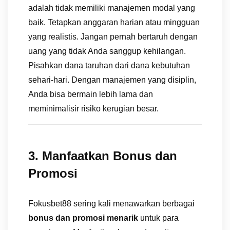
adalah tidak memiliki manajemen modal yang
baik. Tetapkan anggaran harian atau mingguan
yang realistis. Jangan pernah bertaruh dengan
uang yang tidak Anda sanggup kehilangan.
Pisahkan dana taruhan dari dana kebutuhan
sehari-hari. Dengan manajemen yang disiplin,
Anda bisa bermain lebih lama dan
meminimalisir risiko kerugian besar.
3. Manfaatkan Bonus dan
Promosi
Fokusbet88 sering kali menawarkan berbagai
bonus dan promosi menarik
untuk para