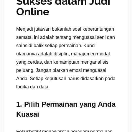
Sukses dalam Judi
Online
Menjadi jutawan bukanlah soal keberuntungan
semata. Ini adalah tentang menguasai seni dan
sains di balik setiap permainan. Kunci
utamanya adalah disiplin, manajemen modal
yang cerdas, dan kemampuan menganalisis
peluang. Jangan biarkan emosi menguasai
Anda. Setiap keputusan harus didasarkan pada
logika dan data.
1. Pilih Permainan yang Anda
Kuasai
Fokusbet88 menawarkan beragam permainan,