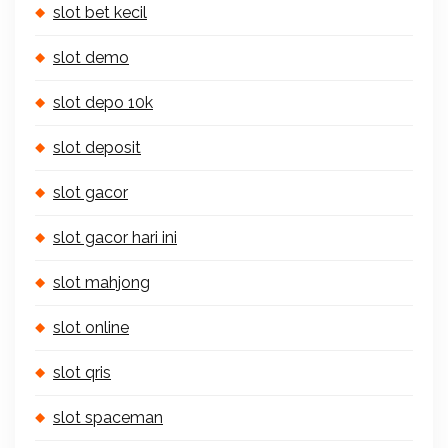
slot bet kecil
slot demo
slot depo 10k
slot deposit
slot gacor
slot gacor hari ini
slot mahjong
slot online
slot qris
slot spaceman