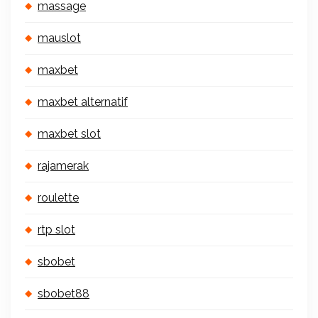
massage
mauslot
maxbet
maxbet alternatif
maxbet slot
rajamerak
roulette
rtp slot
sbobet
sbobet88