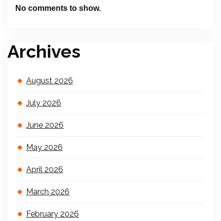
No comments to show.
Archives
August 2026
July 2026
June 2026
May 2026
April 2026
March 2026
February 2026