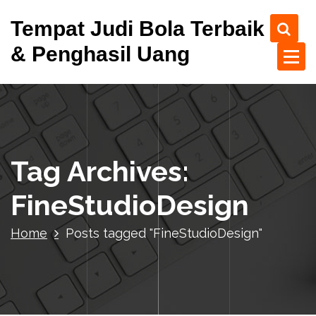
S
Tempat Judi Bola Terbaik
k
i
& Penghasil Uang
p
t
o
c
o
n
t
Tag Archives:
e
n
FineStudioDesign
t
Home
Posts tagged "FineStudioDesign"