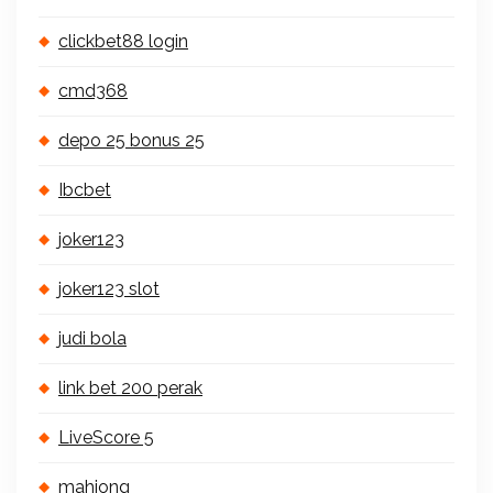
clickbet88 login
cmd368
depo 25 bonus 25
Ibcbet
joker123
joker123 slot
judi bola
link bet 200 perak
LiveScore 5
mahjong