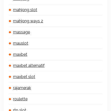
mahjong slot
mahjong ways 2
massage
mauslot
maxbet
maxbet alternatif
maxbet slot
rajamerak
roulette
rtp slot