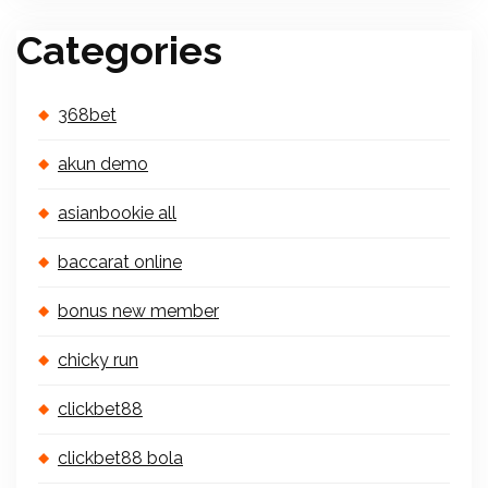
Categories
368bet
akun demo
asianbookie all
baccarat online
bonus new member
chicky run
clickbet88
clickbet88 bola