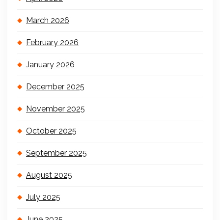
March 2026
February 2026
January 2026
December 2025
November 2025
October 2025
September 2025
August 2025
July 2025
June 2025