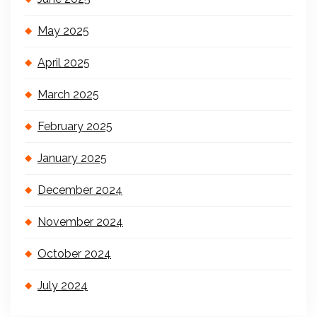
May 2025
April 2025
March 2025
February 2025
January 2025
December 2024
November 2024
October 2024
July 2024