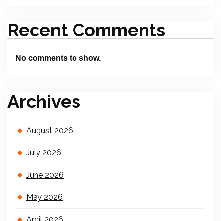
Recent Comments
No comments to show.
Archives
August 2026
July 2026
June 2026
May 2026
April 2026