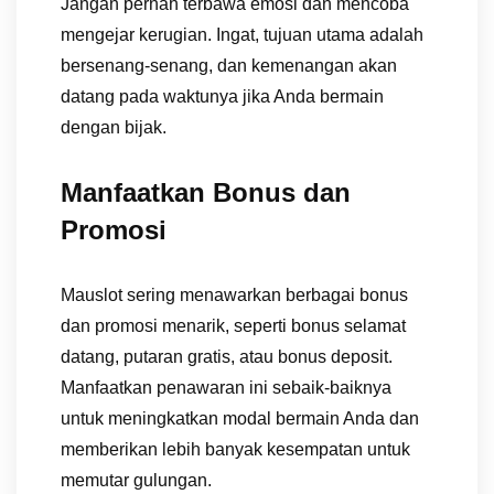
Jangan pernah terbawa emosi dan mencoba
mengejar kerugian. Ingat, tujuan utama adalah
bersenang-senang, dan kemenangan akan
datang pada waktunya jika Anda bermain
dengan bijak.
Manfaatkan Bonus dan
Promosi
Mauslot sering menawarkan berbagai bonus
dan promosi menarik, seperti bonus selamat
datang, putaran gratis, atau bonus deposit.
Manfaatkan penawaran ini sebaik-baiknya
untuk meningkatkan modal bermain Anda dan
memberikan lebih banyak kesempatan untuk
memutar gulungan.