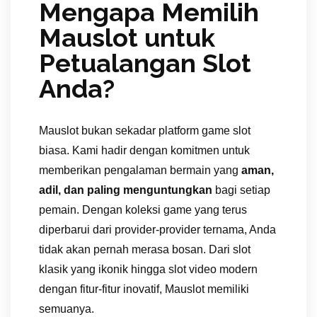
Mengapa Memilih
Mauslot untuk
Petualangan Slot
Anda?
Mauslot bukan sekadar platform game slot
biasa. Kami hadir dengan komitmen untuk
memberikan pengalaman bermain yang
aman,
adil, dan paling menguntungkan
bagi setiap
pemain. Dengan koleksi game yang terus
diperbarui dari provider-provider ternama, Anda
tidak akan pernah merasa bosan. Dari slot
klasik yang ikonik hingga slot video modern
dengan fitur-fitur inovatif, Mauslot memiliki
semuanya.