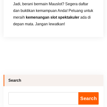
Jadi, berani bermain Mauslot? Segera daftar
dan buktikan kemampuan Anda! Peluang untuk
meraih
kemenangan slot spektakuler
ada di
depan mata. Jangan lewatkan!
Search
Search