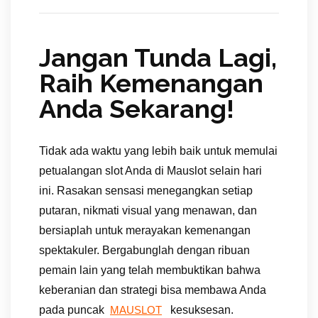
Jangan Tunda Lagi,
Raih Kemenangan
Anda Sekarang!
Tidak ada waktu yang lebih baik untuk memulai
petualangan slot Anda di Mauslot selain hari
ini. Rasakan sensasi menegangkan setiap
putaran, nikmati visual yang menawan, dan
bersiaplah untuk merayakan kemenangan
spektakuler. Bergabunglah dengan ribuan
pemain lain yang telah membuktikan bahwa
keberanian dan strategi bisa membawa Anda
pada puncak
kesuksesan.
MAUSLOT