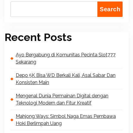
Search
Recent Posts
Ayo Bergabung di Komunitas Pecinta Slot777
Sekarang
Depo 5K Bisa WD Berkali Kali, Asal Sabar Dan
Konsisten Main
Mengenal Dunia Permainan Digital dengan
Teknologi Modern dan Fitur Kreatif
Mahjong Ways: Simbol Naga Emas Pembawa
Hoki Berlimpah Uang