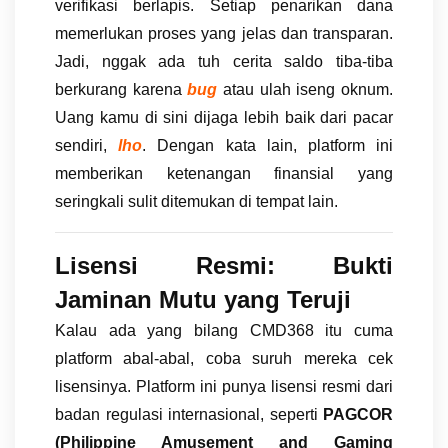
verifikasi berlapis. Setiap penarikan dana
memerlukan proses yang jelas dan transparan.
Jadi, nggak ada tuh cerita saldo tiba-tiba
berkurang karena
bug
atau ulah iseng oknum.
Uang kamu di sini dijaga lebih baik dari pacar
sendiri,
lho
. Dengan kata lain, platform ini
memberikan ketenangan finansial yang
seringkali sulit ditemukan di tempat lain.
Lisensi Resmi: Bukti
Jaminan Mutu yang Teruji
Kalau ada yang bilang CMD368 itu cuma
platform abal-abal, coba suruh mereka cek
lisensinya. Platform ini punya lisensi resmi dari
badan regulasi internasional, seperti
PAGCOR
(Philippine Amusement and Gaming