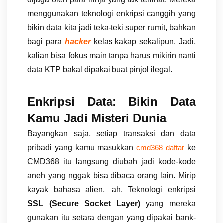
menggunakan teknologi enkripsi canggih yang
bikin data kita jadi teka-teki super rumit, bahkan
bagi para
hacker
kelas kakap sekalipun. Jadi,
kalian bisa fokus main tanpa harus mikirin nanti
data KTP bakal dipakai buat pinjol ilegal.
Enkripsi Data: Bikin Data
Kamu Jadi Misteri Dunia
Bayangkan saja, setiap transaksi dan data
pribadi yang kamu masukkan
ke
cmd368 daftar
CMD368 itu langsung diubah jadi kode-kode
aneh yang nggak bisa dibaca orang lain. Mirip
kayak bahasa alien, lah. Teknologi enkripsi
SSL (Secure Socket Layer)
yang mereka
gunakan itu setara dengan yang dipakai bank-