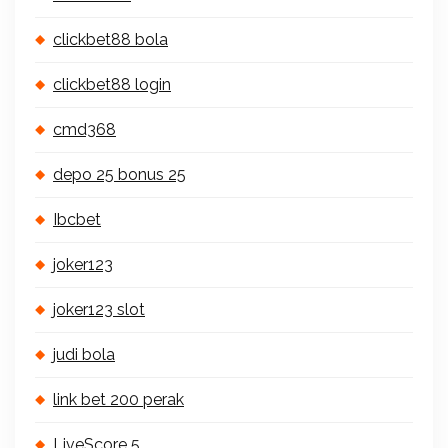
clickbet88 bola
clickbet88 login
cmd368
depo 25 bonus 25
Ibcbet
joker123
joker123 slot
judi bola
link bet 200 perak
LiveScore 5