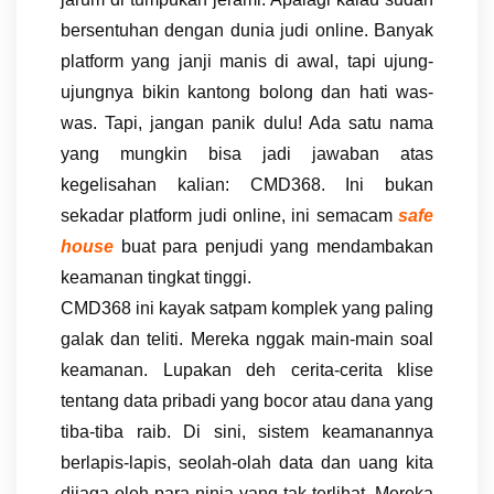
bersentuhan dengan dunia judi online. Banyak
platform yang janji manis di awal, tapi ujung-
ujungnya bikin kantong bolong dan hati was-
was. Tapi, jangan panik dulu! Ada satu nama
yang mungkin bisa jadi jawaban atas
kegelisahan kalian: CMD368. Ini bukan
sekadar platform judi online, ini semacam
safe
house
buat para penjudi yang mendambakan
keamanan tingkat tinggi.
CMD368 ini kayak satpam komplek yang paling
galak dan teliti. Mereka nggak main-main soal
keamanan. Lupakan deh cerita-cerita klise
tentang data pribadi yang bocor atau dana yang
tiba-tiba raib. Di sini, sistem keamanannya
berlapis-lapis, seolah-olah data dan uang kita
dijaga oleh para ninja yang tak terlihat. Mereka