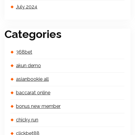
July 2024
Categories
368bet
akun demo
asianbookie all
baccarat online
bonus new member
chicky run
clickbet88