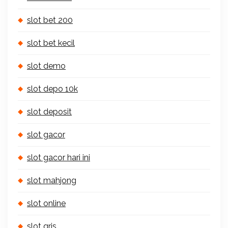
slot bet 200
slot bet kecil
slot demo
slot depo 10k
slot deposit
slot gacor
slot gacor hari ini
slot mahjong
slot online
slot qris