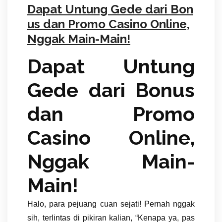
Dapat Untung Gede dari Bon
us dan Promo Casino Online,
Nggak Main-Main!
Dapat Untung
Gede dari Bonus
dan Promo
Casino Online,
Nggak Main-
Main!
Halo, para pejuang cuan sejati! Pernah nggak
sih, terlintas di pikiran kalian, “Kenapa ya, pas