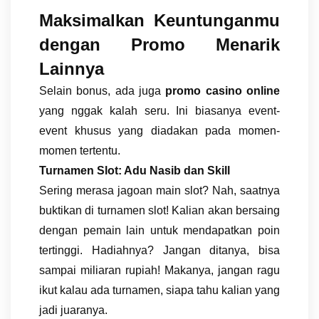
Maksimalkan Keuntunganmu
dengan Promo Menarik
Lainnya
Selain bonus, ada juga
promo casino online
yang nggak kalah seru. Ini biasanya event-
event khusus yang diadakan pada momen-
momen tertentu.
Turnamen Slot: Adu Nasib dan Skill
Sering merasa jagoan main slot? Nah, saatnya
buktikan di turnamen slot! Kalian akan bersaing
dengan pemain lain untuk mendapatkan poin
tertinggi. Hadiahnya? Jangan ditanya, bisa
sampai miliaran rupiah! Makanya, jangan ragu
ikut kalau ada turnamen, siapa tahu kalian yang
jadi juaranya.