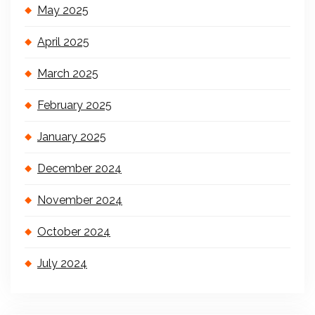
May 2025
April 2025
March 2025
February 2025
January 2025
December 2024
November 2024
October 2024
July 2024