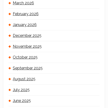
March 2026
February 2026
January 2026
December 2025
November 2025
October 2025
September 2025
August 2025
July 2025
June 2025