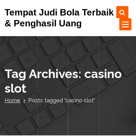
S
Tempat Judi Bola Terbaik
k
i
& Penghasil Uang
p
t
o
c
o
n
t
Tag Archives: casino
e
n
slot
t
Home
Posts tagged "casino slot"