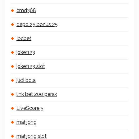
cmd368
depo 25 bonus 25
Ibcbet
joker123
joker123 slot
judi bola
link bet 200 perak
LiveScore 5
mahjong
mahjong slot