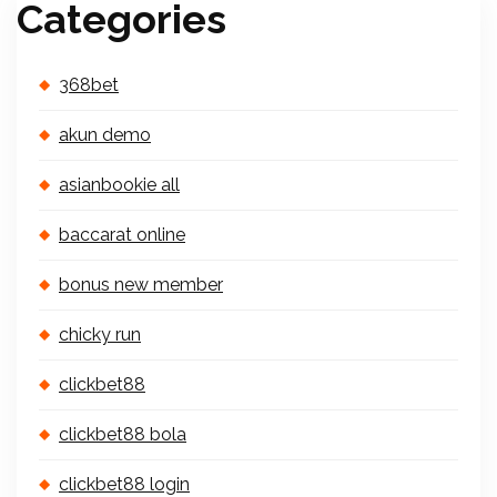
Categories
368bet
akun demo
asianbookie all
baccarat online
bonus new member
chicky run
clickbet88
clickbet88 bola
clickbet88 login