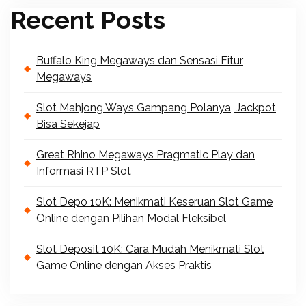
Recent Posts
Buffalo King Megaways dan Sensasi Fitur
Megaways
Slot Mahjong Ways Gampang Polanya, Jackpot
Bisa Sekejap
Great Rhino Megaways Pragmatic Play dan
Informasi RTP Slot
Slot Depo 10K: Menikmati Keseruan Slot Game
Online dengan Pilihan Modal Fleksibel
Slot Deposit 10K: Cara Mudah Menikmati Slot
Game Online dengan Akses Praktis