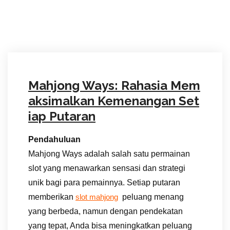
Mahjong Ways: Rahasia Mem
aksimalkan Kemenangan Set
iap Putaran
Pendahuluan
Mahjong Ways adalah salah satu permainan
slot yang menawarkan sensasi dan strategi
unik bagi para pemainnya. Setiap putaran
memberikan
peluang menang
slot mahjong
yang berbeda, namun dengan pendekatan
yang tepat, Anda bisa meningkatkan peluang