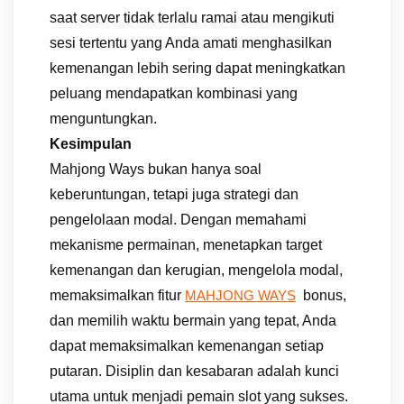
saat server tidak terlalu ramai atau mengikuti
sesi tertentu yang Anda amati menghasilkan
kemenangan lebih sering dapat meningkatkan
peluang mendapatkan kombinasi yang
menguntungkan.
Kesimpulan
Mahjong Ways bukan hanya soal
keberuntungan, tetapi juga strategi dan
pengelolaan modal. Dengan memahami
mekanisme permainan, menetapkan target
kemenangan dan kerugian, mengelola modal,
memaksimalkan fitur
bonus,
MAHJONG WAYS
dan memilih waktu bermain yang tepat, Anda
dapat memaksimalkan kemenangan setiap
putaran. Disiplin dan kesabaran adalah kunci
utama untuk menjadi pemain slot yang sukses.