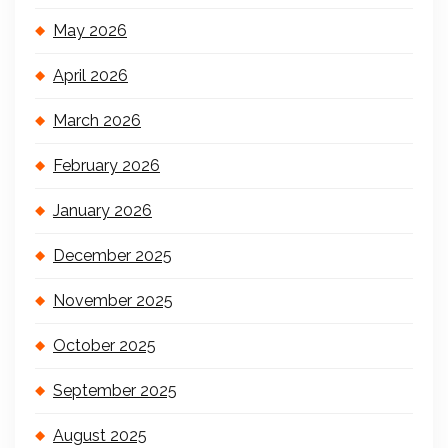
May 2026
April 2026
March 2026
February 2026
January 2026
December 2025
November 2025
October 2025
September 2025
August 2025