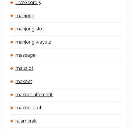
LiveScore 5
mahjong
mahjong slot
mahjong ways 2
massage
mauslot
maxbet
maxbet alternatif
maxbet slot
rajamerak