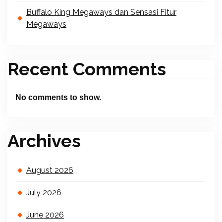
Buffalo King Megaways dan Sensasi Fitur
Megaways
Recent Comments
No comments to show.
Archives
August 2026
July 2026
June 2026