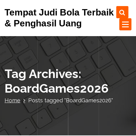
S
Tempat Judi Bola Terbaik
k
i
& Penghasil Uang
p
t
o
c
o
n
t
Tag Archives:
e
n
BoardGames2026
t
Home
Posts tagged "BoardGames2026"