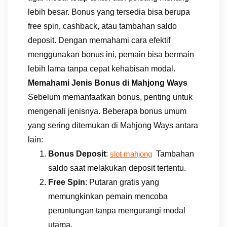
lebih besar. Bonus yang tersedia bisa berupa
free spin, cashback, atau tambahan saldo
deposit. Dengan memahami cara efektif
menggunakan bonus ini, pemain bisa bermain
lebih lama tanpa cepat kehabisan modal.
Memahami Jenis Bonus di Mahjong Ways
Sebelum memanfaatkan bonus, penting untuk
mengenali jenisnya. Beberapa bonus umum
yang sering ditemukan di Mahjong Ways antara
lain:
Bonus Deposit
:
Tambahan
slot mahjong
saldo saat melakukan deposit tertentu.
Free Spin
: Putaran gratis yang
memungkinkan pemain mencoba
peruntungan tanpa mengurangi modal
utama.