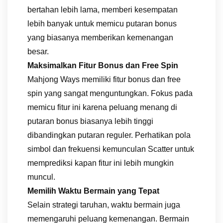
bertahan lebih lama, memberi kesempatan
lebih banyak untuk memicu putaran bonus
yang biasanya memberikan kemenangan
besar.
Maksimalkan Fitur Bonus dan Free Spin
Mahjong Ways memiliki fitur bonus dan free
spin yang sangat menguntungkan. Fokus pada
memicu fitur ini karena peluang menang di
putaran bonus biasanya lebih tinggi
dibandingkan putaran reguler. Perhatikan pola
simbol dan frekuensi kemunculan Scatter untuk
memprediksi kapan fitur ini lebih mungkin
muncul.
Memilih Waktu Bermain yang Tepat
Selain strategi taruhan, waktu bermain juga
memengaruhi peluang kemenangan. Bermain