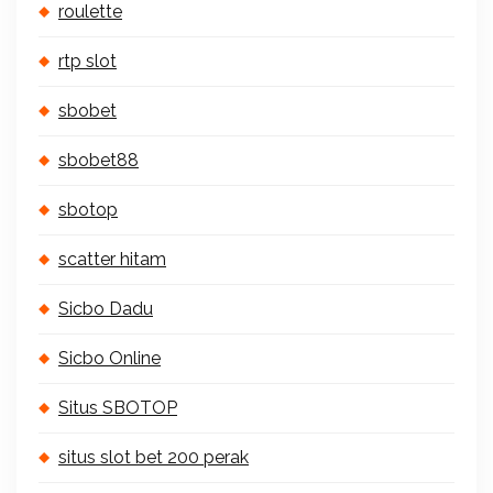
roulette
rtp slot
sbobet
sbobet88
sbotop
scatter hitam
Sicbo Dadu
Sicbo Online
Situs SBOTOP
situs slot bet 200 perak