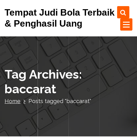
S
Tempat Judi Bola Terbaik
k
i
& Penghasil Uang
p
t
o
c
o
n
t
Tag Archives:
e
n
baccarat
t
Home
Posts tagged "baccarat"