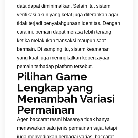
data dapat diminimalkan. Selain itu, sistem
verifikasi akun yang ketat juga diterapkan agar
tidak terjadi penyalahgunaan identitas. Dengan
cara ini, pemain dapat merasa lebih tenang
ketika melakukan transaksi maupun saat
bermain. Di samping itu, sistem keamanan
yang kuat juga meningkatkan kepercayaan
pemain terhadap platform tersebut.
Pilihan Game
Lengkap yang
Menambah Variasi
Permainan
Agen baccarat resmi biasanya tidak hanya
menawarkan satu jenis permainan saja, tetapi
juga menyediakan berbagai variasi baccarat