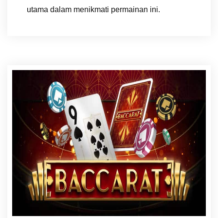
utama dalam menikmati permainan ini.