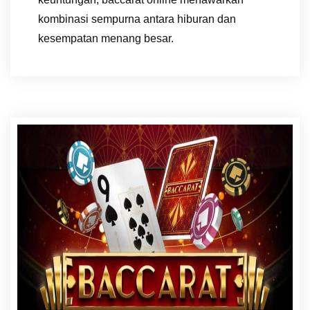
kombinasi sempurna antara hiburan dan
kesempatan menang besar.