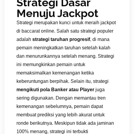
Strategi Dasar
Menuju Jackpot
Strategi merupakan kunci untuk meraih jackpot
di baccarat online. Salah satu strategi populer
adalah
strategi taruhan progresif
, di mana
pemain meningkatkan taruhan setelah kalah
dan menurunkannya setelah menang. Strategi
ini memungkinkan pemain untuk
memaksimalkan kemenangan ketika
keberuntungan berpihak. Selain itu, strategi
mengikuti pola Banker atau Player
juga
sering digunakan. Dengan memantau tren
kemenangan sebelumnya, pemain dapat
membuat prediksi yang lebih akurat untuk
ronde berikutnya. Meskipun tidak ada jaminan
100% menang, strategi ini terbukti