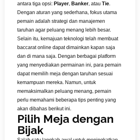
antara tiga opsi:
Player
,
Banker
, atau
Tie
.
Dengan aturan yang sederhana, fokus utama
pemain adalah strategi dan manajemen
taruhan agar peluang menang lebih besar.
Selain itu, kemajuan teknologi telah membuat
baccarat online dapat dimainkan kapan saja
dan di mana saja. Dengan berbagai platform
yang menyediakan permainan ini, para pemain
dapat memilih meja dengan taruhan sesuai
kemampuan mereka. Namun, untuk
memaksimalkan peluang menang, pemain
perlu memahami beberapa tips penting yang
akan dibahas berikut ini.
Pilih Meja dengan
Bijak
Salah satu langkah awal untuk meningkatkan