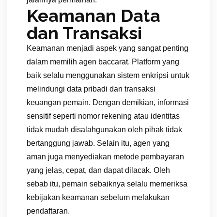
Keamanan Data
dan Transaksi
Keamanan menjadi aspek yang sangat penting
dalam memilih agen baccarat. Platform yang
baik selalu menggunakan sistem enkripsi untuk
melindungi data pribadi dan transaksi
keuangan pemain. Dengan demikian, informasi
sensitif seperti nomor rekening atau identitas
tidak mudah disalahgunakan oleh pihak tidak
bertanggung jawab. Selain itu, agen yang
aman juga menyediakan metode pembayaran
yang jelas, cepat, dan dapat dilacak. Oleh
sebab itu, pemain sebaiknya selalu memeriksa
kebijakan keamanan sebelum melakukan
pendaftaran.