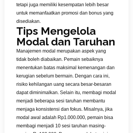
tetapi juga memiliki kesempatan lebih besar
untuk memanfaatkan promosi dan bonus yang
disediakan.
Tips Mengelola
Modal dan Taruhan
Manajemen modal merupakan aspek yang
tidak boleh diabaikan. Pemain sebaiknya
menentukan batas maksimal kemenangan dan
kerugian sebelum bermain. Dengan cara ini,
risiko kehilangan uang secara besar-besaran
dapat diminimalkan. Selain itu, membagi modal
menjadi beberapa sesi taruhan membantu
menjaga konsistensi dan fokus. Misalnya, jika
modal awal adalah Rp1.000.000, pemain bisa
membagi menjadi 10 sesi taruhan masing-