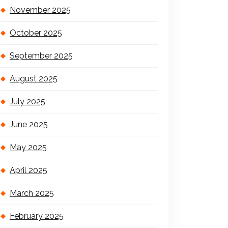
November 2025
October 2025
September 2025
August 2025
July 2025
June 2025
May 2025
April 2025
March 2025
February 2025