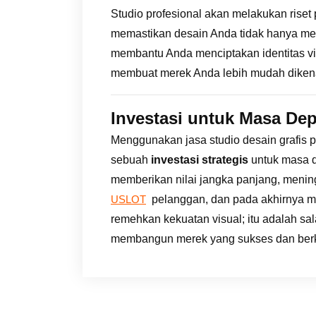
Studio profesional akan melakukan riset
memastikan desain Anda tidak hanya men
membantu Anda menciptakan identitas v
membuat merek Anda lebih mudah dikenali
Investasi untuk Masa De
Menggunakan jasa studio desain grafis 
sebuah
investasi strategis
untuk masa d
memberikan nilai jangka panjang, menin
pelanggan, dan pada akhirnya m
USLOT
remehkan kekuatan visual; itu adalah sal
membangun merek yang sukses dan berk