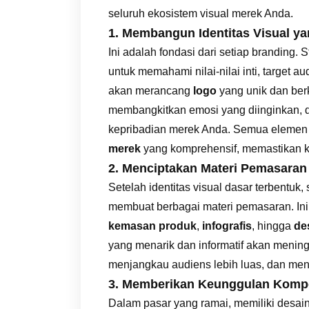
seluruh ekosistem visual merek Anda.
1. Membangun Identitas Visual y
Ini adalah fondasi dari setiap branding
untuk memahami nilai-nilai inti, target a
akan merancang
logo
yang unik dan ber
membangkitkan emosi yang diinginkan,
kepribadian merek Anda. Semua elemen
merek
yang komprehensif, memastikan ko
2. Menciptakan Materi Pemasaran 
Setelah identitas visual dasar terbentuk
membuat berbagai materi pemasaran. Ini
kemasan produk
,
infografis
, hingga
de
yang menarik dan informatif akan mening
menjangkau audiens lebih luas, dan men
3. Memberikan Keunggulan Kompet
Dalam pasar yang ramai, memiliki desai