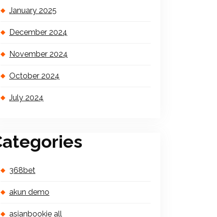
January 2025
December 2024
November 2024
October 2024
July 2024
ategories
368bet
akun demo
asianbookie all