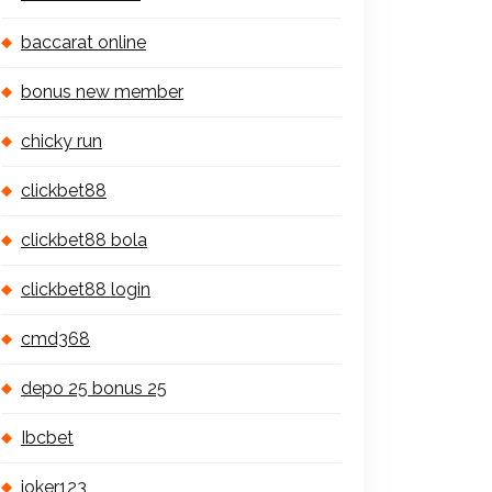
baccarat online
bonus new member
chicky run
clickbet88
clickbet88 bola
clickbet88 login
cmd368
depo 25 bonus 25
Ibcbet
joker123