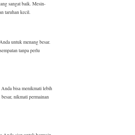
yang sangat baik. Mesin-
n taruhan kecil.
Anda untuk menang besar.
sempatan tanpa perlu
, Anda bisa menikmati lebih
besar, nikmati permainan
g Anda siap untuk bermain,