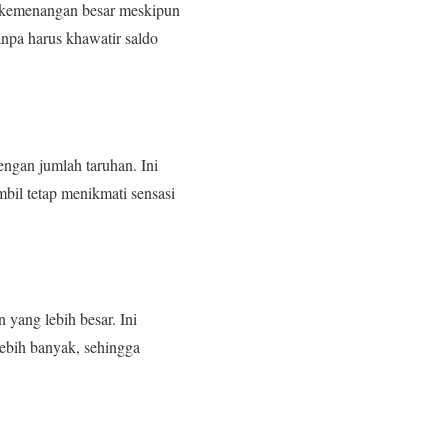
h kemenangan besar meskipun
npa harus khawatir saldo
engan jumlah taruhan. Ini
bil tetap menikmati sensasi
yang lebih besar. Ini
ebih banyak, sehingga