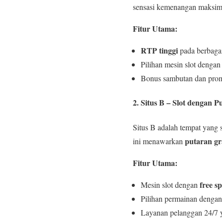
sensasi kemenangan maksim
Fitur Utama:
RTP tinggi
pada berbagai
Pilihan mesin slot denga
Bonus sambutan dan prom
2.
Situs B – Slot dengan P
Situs B adalah tempat yang
putaran gr
ini menawarkan
Fitur Utama:
free sp
Mesin slot dengan
Pilihan permainan denga
Layanan pelanggan 24/7 