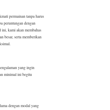
ikmati permainan tanpa harus
oba peruntungan dengan
l ini, kami akan membahas
n besar, serta memberikan
ksimal.
rpengalaman yang ingin
n minimal ini begitu
 lama dengan modal yang