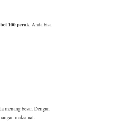
bet 100 perak
n
, Anda bisa
nda menang besar. Dengan
enangan maksimal.