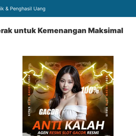
ik & Penghasil Uang
Perak untuk Kemenangan Maksimal