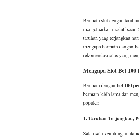
Bermain slot dengan taruhan
mengeluarkan modal besar.
taruhan yang terjangkau na
b
mengapa bermain dengan
rekomendasi situs yang me
Mengapa Slot Bet 100 
bet 100 pe
Bermain dengan
bermain lebih lama dan meng
populer:
1.
Taruhan Terjangkau, P
Salah satu keuntungan utam