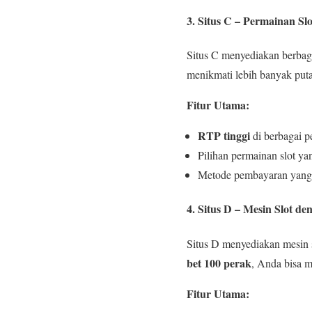
3.
Situs C – Permainan S
Situs C menyediakan berbag
menikmati lebih banyak put
Fitur Utama:
RTP tinggi
di berbagai 
Pilihan permainan slot ya
Metode pembayaran yang
4.
Situs D – Mesin Slot 
Situs D menyediakan mesin 
bet 100 perak
, Anda bisa 
Fitur Utama: