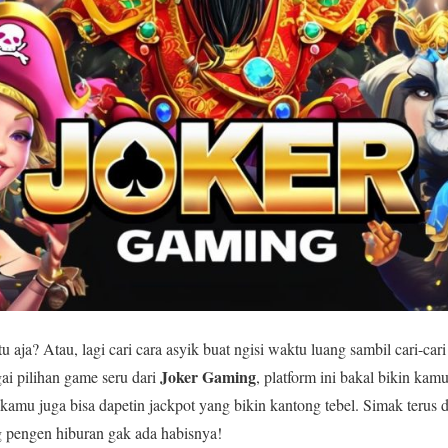
 aja? Atau, lagi cari cara asyik buat ngisi waktu luang sambil cari-ca
Joker Gaming
i pilihan game seru dari
, platform ini bakal bikin kamu
 kamu juga bisa dapetin jackpot yang bikin kantong tebel. Simak terus
g pengen hiburan gak ada habisnya!