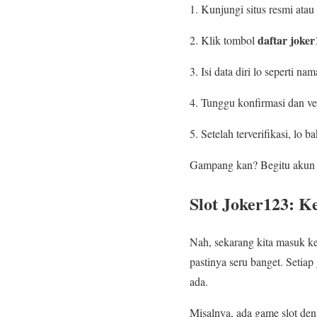
Kunjungi situs resmi ata
daftar joker
Klik tombol
Isi data diri lo seperti n
Tunggu konfirmasi dan ver
Setelah terverifikasi, lo
Gampang kan? Begitu akun l
Slot Joker123: 
Nah, sekarang kita masuk ke
pastinya seru banget. Setia
ada.
Misalnya, ada game slot de