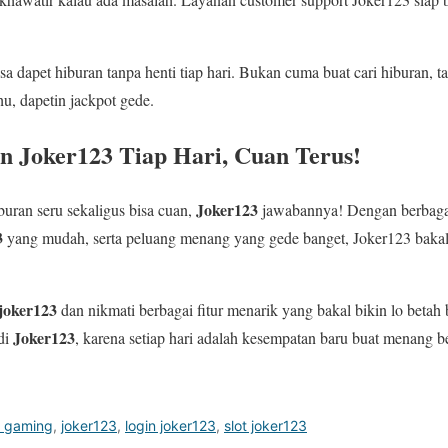
isa dapet hiburan tanpa henti tiap hari. Bukan cuma buat cari hiburan, t
u, dapetin jackpot gede.
n Joker123 Tiap Hari, Cuan Terus!
Joker123
buran seru sekaligus bisa cuan,
jawabannya! Dengan berbaga
3
yang mudah, serta peluang menang yang gede banget, Joker123 bakal 
 joker123
dan nikmati berbagai fitur menarik yang bakal bikin lo betah b
Joker123
di
, karena setiap hari adalah kesempatan baru buat menang b
r gaming
,
joker123
,
login joker123
,
slot joker123