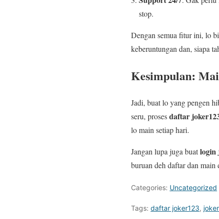
stop.
Dengan semua fitur ini, lo b
keberuntungan dan, siapa tah
Kesimpulan: Mai
Jadi, buat lo yang pengen hi
daftar joker12
seru, proses
lo main setiap hari.
login
Jangan lupa juga buat
buruan deh daftar dan main 
Categories:
Uncategorized
Tags:
daftar joker123
,
joke