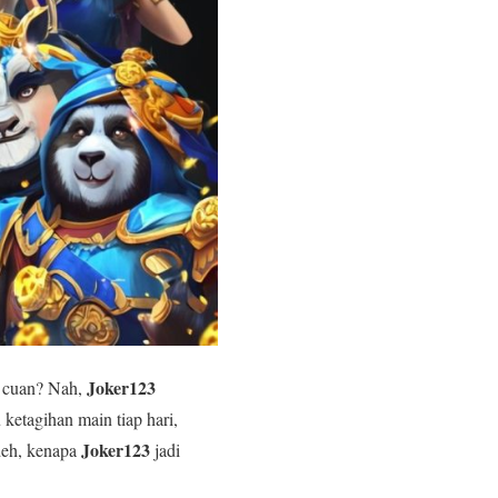
Joker123
ri cuan? Nah,
 ketagihan main tiap hari,
Joker123
 deh, kenapa
jadi