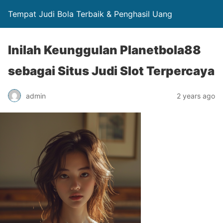
Tempat Judi Bola Terbaik & Penghasil Uang
Inilah Keunggulan Planetbola88
sebagai Situs Judi Slot Terpercaya
admin
2 years ago