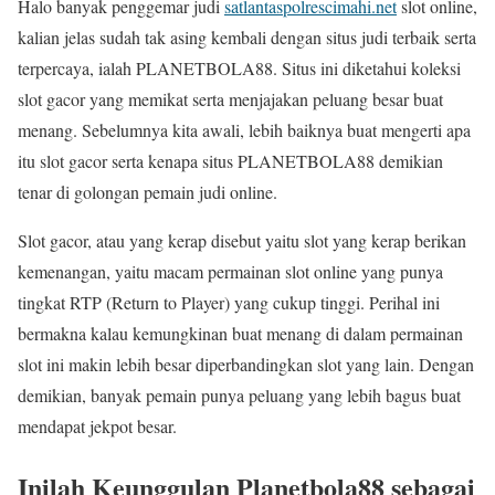
Halo banyak penggemar judi
satlantaspolrescimahi.net
slot online,
kalian jelas sudah tak asing kembali dengan situs judi terbaik serta
terpercaya, ialah PLANETBOLA88. Situs ini diketahui koleksi
slot gacor yang memikat serta menjajakan peluang besar buat
menang. Sebelumnya kita awali, lebih baiknya buat mengerti apa
itu slot gacor serta kenapa situs PLANETBOLA88 demikian
tenar di golongan pemain judi online.
Slot gacor, atau yang kerap disebut yaitu slot yang kerap berikan
kemenangan, yaitu macam permainan slot online yang punya
tingkat RTP (Return to Player) yang cukup tinggi. Perihal ini
bermakna kalau kemungkinan buat menang di dalam permainan
slot ini makin lebih besar diperbandingkan slot yang lain. Dengan
demikian, banyak pemain punya peluang yang lebih bagus buat
mendapat jekpot besar.
Inilah Keunggulan Planetbola88 sebagai