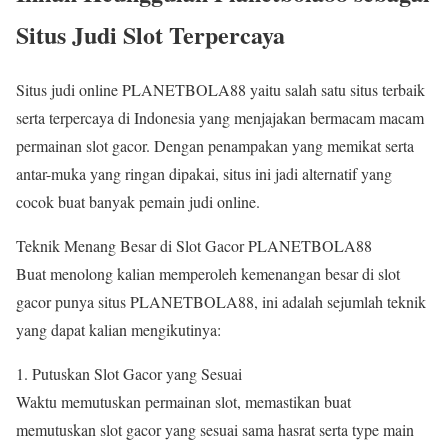
Situs Judi Slot Terpercaya
Situs judi online PLANETBOLA88 yaitu salah satu situs terbaik
serta terpercaya di Indonesia yang menjajakan bermacam macam
permainan slot gacor. Dengan penampakan yang memikat serta
antar-muka yang ringan dipakai, situs ini jadi alternatif yang
cocok buat banyak pemain judi online.
Teknik Menang Besar di Slot Gacor PLANETBOLA88
Buat menolong kalian memperoleh kemenangan besar di slot
gacor punya situs PLANETBOLA88, ini adalah sejumlah teknik
yang dapat kalian mengikutinya:
1. Putuskan Slot Gacor yang Sesuai
Waktu memutuskan permainan slot, memastikan buat
memutuskan slot gacor yang sesuai sama hasrat serta type main