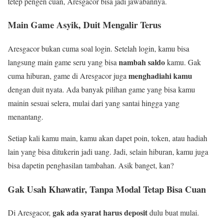
tetep pengen cuan, Aresgacor bisa jadi jawabannya.
Main Game Asyik, Duit Mengalir Terus
Aresgacor bukan cuma soal login. Setelah login, kamu bisa
nambah saldo
langsung main game seru yang bisa
kamu. Gak
menghadiahi kamu
cuma hiburan, game di Aresgacor juga
dengan duit nyata. Ada banyak pilihan game yang bisa kamu
mainin sesuai selera, mulai dari yang santai hingga yang
menantang.
Setiap kali kamu main, kamu akan dapet poin, token, atau hadiah
lain yang bisa ditukerin jadi uang. Jadi, selain hiburan, kamu juga
bisa dapetin penghasilan tambahan. Asik banget, kan?
Gak Usah Khawatir, Tanpa Modal Tetap Bisa Cuan
gak ada syarat harus deposit
Di Aresgacor,
dulu buat mulai.