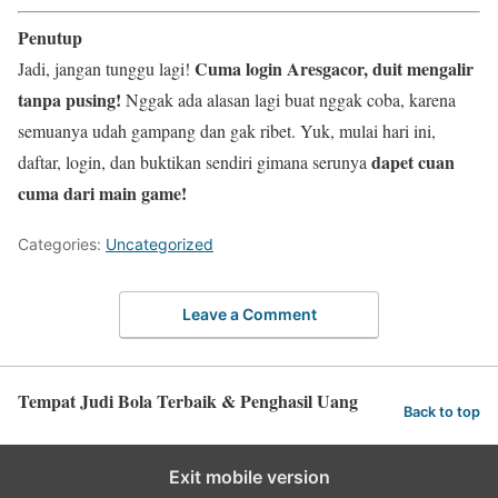
Penutup
Cuma login Aresgacor, duit mengalir
Jadi, jangan tunggu lagi!
tanpa pusing!
Nggak ada alasan lagi buat nggak coba, karena
semuanya udah gampang dan gak ribet. Yuk, mulai hari ini,
dapet cuan
daftar, login, dan buktikan sendiri gimana serunya
cuma dari main game!
Categories:
Uncategorized
Leave a Comment
Tempat Judi Bola Terbaik & Penghasil Uang
Back to top
Exit mobile version