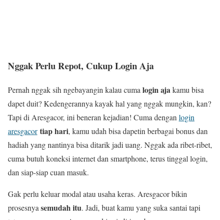
Nggak Perlu Repot, Cukup Login Aja
login aja
Pernah nggak sih ngebayangin kalau cuma
kamu bisa
dapet duit? Kedengerannya kayak hal yang nggak mungkin, kan?
Tapi di Aresgacor, ini beneran kejadian! Cuma dengan
login
tiap hari
aresgacor
, kamu udah bisa dapetin berbagai bonus dan
hadiah yang nantinya bisa ditarik jadi uang. Nggak ada ribet-ribet,
cuma butuh koneksi internet dan smartphone, terus tinggal login,
dan siap-siap cuan masuk.
Gak perlu keluar modal atau usaha keras. Aresgacor bikin
semudah itu
prosesnya
. Jadi, buat kamu yang suka santai tapi