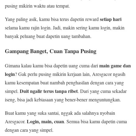
pusing mikirin waktu atau tempat.
setiap hari
Yang paling asik, kamu bisa terus dapetin reward
selama kamu rajin login. Jadi, makin sering kamu login, makin
banyak peluang buat dapetin uang tambahan.
Gampang Banget, Cuan Tanpa Pusing
main game dan
Gimana kalau kamu bisa dapetin uang cuma dari
login
? Gak perlu pusing mikirin kerjaan lain, Aresgacor ngasih
kamu kesempatan buat nambah penghasilan dengan cara yang
Duit ngalir terus tanpa ribet
simpel.
. Dari yang cuma sekadar
iseng, bisa jadi kebiasaan yang bener-bener menguntungkan.
Buat kamu yang suka santai, nggak ada salahnya nyobain
Login, main, cuan
Aresgacor.
. Semua bisa kamu dapetin cuma
dengan cara yang simpel.