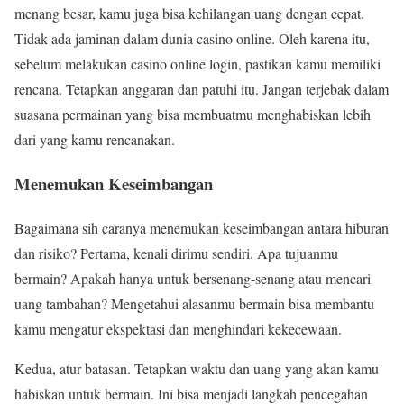
menang besar, kamu juga bisa kehilangan uang dengan cepat.
Tidak ada jaminan dalam dunia casino online. Oleh karena itu,
sebelum melakukan casino online login, pastikan kamu memiliki
rencana. Tetapkan anggaran dan patuhi itu. Jangan terjebak dalam
suasana permainan yang bisa membuatmu menghabiskan lebih
dari yang kamu rencanakan.
Menemukan Keseimbangan
Bagaimana sih caranya menemukan keseimbangan antara hiburan
dan risiko? Pertama, kenali dirimu sendiri. Apa tujuanmu
bermain? Apakah hanya untuk bersenang-senang atau mencari
uang tambahan? Mengetahui alasanmu bermain bisa membantu
kamu mengatur ekspektasi dan menghindari kekecewaan.
Kedua, atur batasan. Tetapkan waktu dan uang yang akan kamu
habiskan untuk bermain. Ini bisa menjadi langkah pencegahan