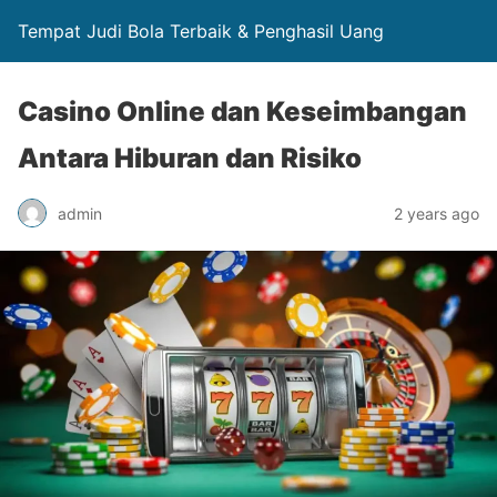
Tempat Judi Bola Terbaik & Penghasil Uang
Casino Online dan Keseimbangan
Antara Hiburan dan Risiko
admin
2 years ago