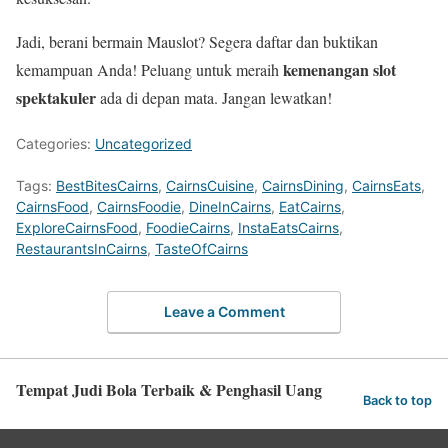
Jadi, berani bermain Mauslot? Segera daftar dan buktikan
kemenangan slot
kemampuan Anda! Peluang untuk meraih
spektakuler
ada di depan mata. Jangan lewatkan!
Categories:
Uncategorized
Tags:
BestBitesCairns
,
CairnsCuisine
,
CairnsDining
,
CairnsEats
,
CairnsFood
,
CairnsFoodie
,
DineInCairns
,
EatCairns
,
ExploreCairnsFood
,
FoodieCairns
,
InstaEatsCairns
,
RestaurantsInCairns
,
TasteOfCairns
Leave a Comment
Tempat Judi Bola Terbaik & Penghasil Uang
Back to top