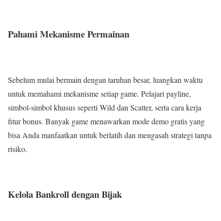
Pahami Mekanisme Permainan
Sebelum mulai bermain dengan taruhan besar, luangkan waktu
untuk memahami mekanisme setiap game. Pelajari payline,
simbol-simbol khusus seperti Wild dan Scatter, serta cara kerja
fitur bonus. Banyak game menawarkan mode demo gratis yang
bisa Anda manfaatkan untuk berlatih dan mengasah strategi tanpa
risiko.
Kelola Bankroll dengan Bijak